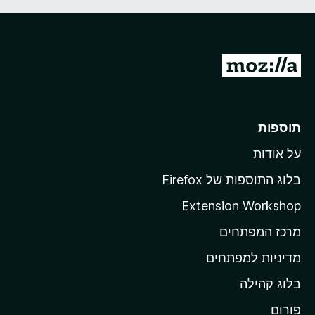
מ
ע
ב
ר
תוספות
ל
על אודות
ד
ף
בלוג התוספות של Firefox
ה
Extension Workshop
ב
מרכז המפתחים
י
ת
מדיניות למפתחים
ש
בלוג קהילה
ל
M
פורום