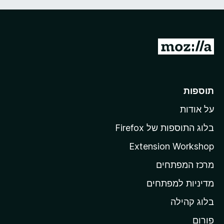
מ
ע
ב
ר
תוספות
ל
על אודות
ד
ף
בלוג התוספות של Firefox
ה
Extension Workshop
ב
מרכז המפתחים
י
ת
מדיניות למפתחים
ש
בלוג קהילה
ל
M
פורום