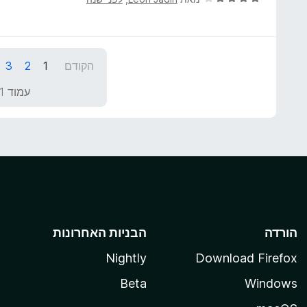
י
ר
ו
ג
הקודם
1
2
3
4
מ
עמוד 1 מתוך 69
ת
ו
ך
5
הורדה
הבניות האחרונות
Nightly
Download Firefox
Beta
Windows