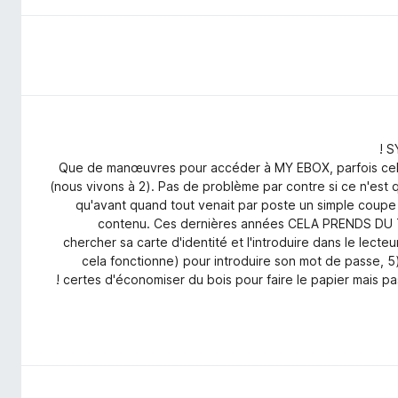
S
Que de manœuvres pour accéder à MY EBOX, parfois cela f
(nous vivons à 2). Pas de problème par contre si ce n'est qu
qu'avant quand tout venait par poste un simple coupe pa
contenu. Ces dernières années CELA PRENDS DU TE
chercher sa carte d'identité et l'introduire dans le lecte
cela fonctionne) pour introduire son mot de passe, 5) P
certes d'économiser du bois pour faire le papier mais pas 