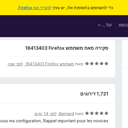
כדי להשתמש בתוספות אלו, יש צורך
להוריד את Firefox
.
נושא
עוד…
סקירה מאת משתמש Firefox‏ 18413403
ד
מאת
משתמש Firefox‏ 18413403
, ‏
לפני שנה
י
ר
ו
ג
1,721 דירוגים
5
מ
ת
ו
ד
מאת
Bernard
, ‏
לפני 14 ימים
ך
י
ous ma configuration, Rappel important pour les novices:
5
ר