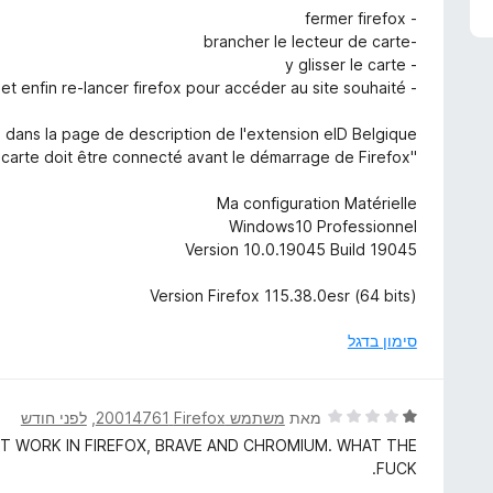
ו
- fermer firefox
ג
-brancher le lecteur de carte
5
- y glisser le carte
מ
- et enfin re-lancer firefox pour accéder au site souhaité.
ת
ו
 dans la page de description de l'extension eID Belgique:
ך
"Le lecteur de carte doit être connecté avant le démarrage de Firefox."
5
Ma configuration Matérielle
Windows10 Professionnel
Version 10.0.19045 Build 19045
Version Firefox 115.38.0esr (64 bits)
סימון בדגל
ד
מאת
משתמש Firefox‏ 20014761
, ‏
לפני חודש
י
NT WORK IN FIREFOX, BRAVE AND CHROMIUM. WHAT THE
ר
FUCK.
ו