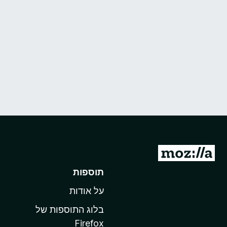
מ
ע
תוספות
ב
על אודות
ר
ל
בלוג התוספות של
ד
Firefox