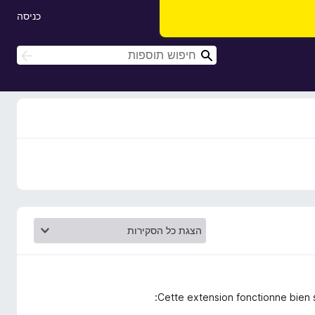
כניסה
ח
ח
י
י
פ
פ
ו
ו
ש
ש
Cette extension fonctionne bien s