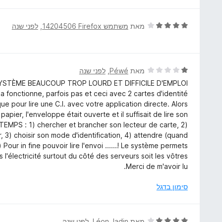
ר
ת
ו
ו
ג
ד
מאת
משתמש Firefox‏ 14204506
, ‏
לפני שנה
ך
5
י
5
מ
ר
ת
ו
ו
ג
ד
מאת
Péwé
, ‏
לפני שנה
ך
4
י
YSTÈME BEAUCOUP TROP LOURD ET DIFFICILE D'EMPLOI !
5
מ
ר
onctionne, parfois pas et ceci avec 2 cartes d'identité
ת
ו
e pour lire une C.I. avec votre application directe. Alors
ו
ג
pier, l'enveloppe était ouverte et il suffisait de lire son
ך
1
MPS : 1) chercher et brancher son lecteur de carte, 2)
5
מ
ur, 3) choisir son mode d'identification, 4) attendre (quand
ת
our in fine pouvoir lire l'envoi ......! Le système permets
ו
l'électricité surtout du côté des serveurs soit les vôtres !
ך
Merci de m'avoir lu.
5
סימון בדגל
ד
מאת
Léon Jadin
, ‏
לפני שנה