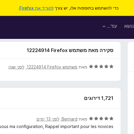
כדי להשתמש בתוספות אלו, יש צורך
להוריד את Firefox
.
נושא
עוד…
סקירה מאת משתמש Firefox‏ 12224914
ד
מאת
משתמש Firefox‏ 12224914
, ‏
לפני שנה
י
ר
ו
ג
1,721 דירוגים
5
מ
ת
ו
ד
מאת
Bernard
, ‏
לפני 13 ימים
ך
י
ous ma configuration, Rappel important pour les novices:
5
ר