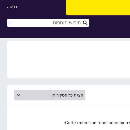
כניסה
ח
ח
י
י
פ
פ
ו
ו
ש
ש
Cette extension fonctionne bien s