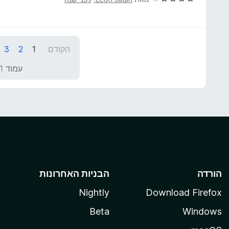
י
ר
ו
ג
הקודם
1
2
3
4
מ
עמוד 1 מתוך 69
ת
ו
ך
5
הורדה
הבניות האחרונות
Nightly
Download Firefox
Beta
Windows