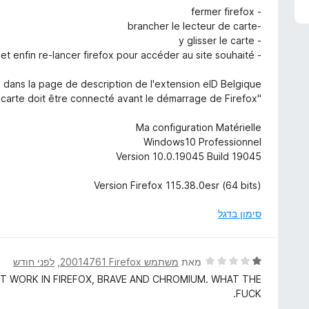
ו
- fermer firefox
ג
-brancher le lecteur de carte
5
- y glisser le carte
מ
- et enfin re-lancer firefox pour accéder au site souhaité.
ת
ו
 dans la page de description de l'extension eID Belgique:
ך
"Le lecteur de carte doit être connecté avant le démarrage de Firefox."
5
Ma configuration Matérielle
Windows10 Professionnel
Version 10.0.19045 Build 19045
Version Firefox 115.38.0esr (64 bits)
סימון בדגל
ד
מאת
משתמש Firefox‏ 20014761
, ‏
לפני חודש
י
NT WORK IN FIREFOX, BRAVE AND CHROMIUM. WHAT THE
ר
FUCK.
ו