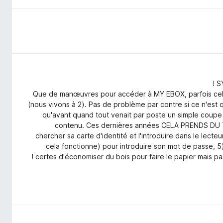
S
Que de manœuvres pour accéder à MY EBOX, parfois cela f
(nous vivons à 2). Pas de problème par contre si ce n'est qu
qu'avant quand tout venait par poste un simple coupe pa
contenu. Ces dernières années CELA PRENDS DU TE
chercher sa carte d'identité et l'introduire dans le lecte
cela fonctionne) pour introduire son mot de passe, 5) P
certes d'économiser du bois pour faire le papier mais pas 