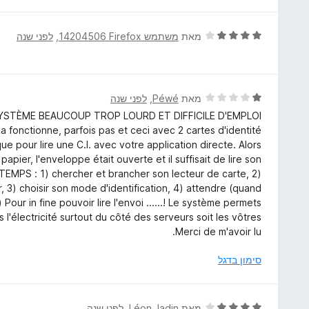
ר
ת
ו
ו
ג
ד
מאת
משתמש Firefox‏ 14204506
, ‏
לפני שנה
ך
5
י
5
מ
ר
ת
ו
ו
ג
ד
מאת
Péwé
, ‏
לפני שנה
ך
4
י
YSTÈME BEAUCOUP TROP LOURD ET DIFFICILE D'EMPLOI !
5
מ
ר
onctionne, parfois pas et ceci avec 2 cartes d'identité
ת
ו
e pour lire une C.I. avec votre application directe. Alors
ו
ג
pier, l'enveloppe était ouverte et il suffisait de lire son
ך
1
MPS : 1) chercher et brancher son lecteur de carte, 2)
5
מ
ur, 3) choisir son mode d'identification, 4) attendre (quand
ת
our in fine pouvoir lire l'envoi ......! Le système permets
ו
l'électricité surtout du côté des serveurs soit les vôtres !
ך
Merci de m'avoir lu.
5
סימון בדגל
ד
מאת
Léon Jadin
, ‏
לפני שנה