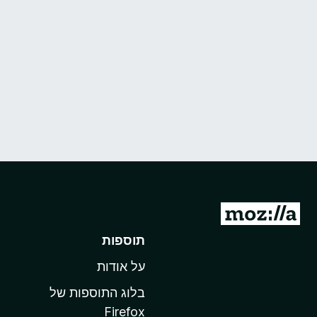
מ
ע
תוספות
ב
על אודות
ר
ל
בלוג התוספות של
ד
Firefox