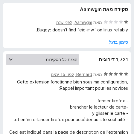
ע
ו
o
סקירה מאת Aamwgm
ך
x
ב
5
ד
מאת
Aamwgm
, ‏
לפני שנה
ו
י
Buggy: doesn't find `eid-mw` on linux reliably.
ר
ו
סימון בדגל
ר
ג
1
B
1,721 דירוגים
מ
ת
e
ו
ד
מאת
Bernard
, ‏
לפני 15 ימים
ך
י
Cette extension fonctionne bien sous ma configuration,
5
l
ר
Rappel important pour les novices:
ו
ג
g
- fermer firefox
5
-brancher le lecteur de carte
מ
- y glisser le carte
i
ת
- et enfin re-lancer firefox pour accéder au site souhaité.
ו
u
ך
Ceci est indiqué dans la page de description de l'extension