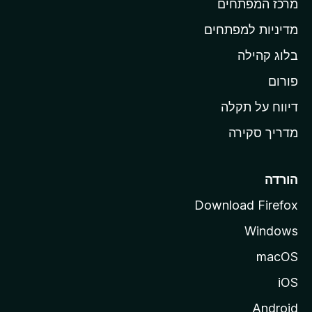
מרכז המפתחים
י
ת
מדיניות למפתחים
ש
בלוג קהילה
ל
M
פורום
o
דיווח על תקלה
z
מדריך סקירה
i
l
l
הורדה
a
Download Firefox
Windows
macOS
iOS
Android