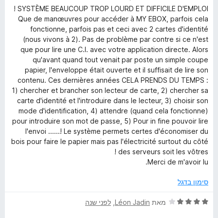
י
ג
ת
5
SYSTÈME BEAUCOUP TROP LOURD ET DIFFICILE D'EMPLOI !
ר
4
ו
Que de manœuvres pour accéder à MY EBOX, parfois cela
ו
מ
ך
fonctionne, parfois pas et ceci avec 2 cartes d'identité
ג
ת
5
(nous vivons à 2). Pas de problème par contre si ce n'est
1
ו
que pour lire une C.I. avec votre application directe. Alors
מ
ך
qu'avant quand tout venait par poste un simple coupe
ת
5
papier, l'enveloppe était ouverte et il suffisait de lire son
ו
contenu. Ces dernières années CELA PRENDS DU TEMPS :
ך
1) chercher et brancher son lecteur de carte, 2) chercher sa
5
carte d'identité et l'introduire dans le lecteur, 3) choisir son
mode d'identification, 4) attendre (quand cela fonctionne)
pour introduire son mot de passe, 5) Pour in fine pouvoir lire
l'envoi ......! Le système permets certes d'économiser du
bois pour faire le papier mais pas l'électricité surtout du côté
des serveurs soit les vôtres !
Merci de m'avoir lu.
סימון בדגל
ד
מאת
Léon Jadin
, ‏
לפני שנה
י