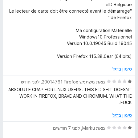
5
eID Belgique:
m
"Le lecteur de carte doit être connecté avant le démarrage
de Firefox."
e
Ma configuration Matérielle
Windows10 Professionnel
I
Version 10.0.19045 Build 19045
D
Version Firefox 115.38.0esr (64 bits)
סימון בדגל
ד
מאת
משתמש Firefox‏ 20014761
, ‏
לפני חודש
י
ABSOLUTE CRAP FOR LINUX USERS. THIS EID SHIT DOESNT
ר
WORK IN FIREFOX, BRAVE AND CHROMIUM. WHAT THE
ו
FUCK.
ג
1
סימון בדגל
מ
ת
ד
מאת
Marku
, ‏
לפני 7 חודשים
ו
י