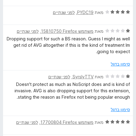
ת
5
t
ר
5
ו
ד
ו
מאת
PYDC19
, ‏
לפני שנתיים
מ
ך
י
ג
y
ת
5
ר
4
ו
ד
ו
מאת
משתמש Firefox‏ 15810750
, ‏
לפני שנתיים
מ
ך
י
ג
ת
5
Dropping support for such a BS reason. Guess I might as well
ר
4
ו
get rid of AVG altogether if this is the kind of treatment Im
ו
מ
ך
going to expect.
ג
ת
5
1
ו
סימון בדגל
מ
ך
ת
5
ד
מאת
SyrslyTTV
, ‏
לפני שנתיים
ו
י
Doesn't protect as much as NoScript does and is kind of
ך
ר
invasive. AVG is also dropping support for this extension,
5
ו
stating the reason as Firefox not being popular enough.
ג
1
סימון בדגל
מ
ת
ד
מאת
משתמש Firefox‏ 17700804
, ‏
לפני שנתיים
ו
י
ך
ר