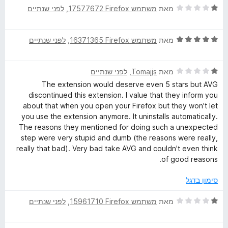
5
ד
ו
מאת
משתמש Firefox‏ 17577672
, ‏
לפני שנתיים
י
ג
ר
5
ד
ו
מאת
משתמש Firefox‏ 16371365
, ‏
לפני שנתיים
מ
י
ג
ת
ר
1
ו
ד
ו
מאת
Tomajjs
, ‏
לפני שנתיים
מ
ך
י
ג
ת
5
The extension would deserve even 5 stars but AVG
ר
5
ו
discontinued this extension. I value that they inform you
ו
מ
ך
about that when you open your Firefox but they won't let
ג
ת
5
you use the extension anymore. It uninstalls automatically.
1
ו
The reasons they mentioned for doing such a unexpected
מ
ך
step were very stupid and dumb (the reasons were really,
ת
5
really that bad). Very bad take AVG and couldn't even think
ו
of good reasons.
ך
5
סימון בדגל
ד
מאת
משתמש Firefox‏ 15961710
, ‏
לפני שנתיים
י
ר