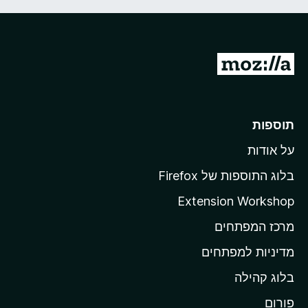
מ
ע
ב
ר
תוספות
ל
על אודות
ד
ף
בלוג התוספות של Firefox
ה
Extension Workshop
ב
מרכז המפתחים
י
ת
מדיניות למפתחים
ש
בלוג קהילה
ל
M
פורום