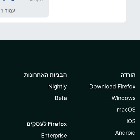
5
5
מ
עמוד 1 מתוך 277
ת
ו
ך
5
הורדה
הבניות האחרונות
Nightly
Download Firefox
Beta
Windows
macOS
iOS
Android
Enterprise