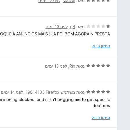
ד
מאת
Maciej
, ‏
לפני 12 ימים
ך
5
י
5
מ
ר
ת
ו
ו
ג
ד
מאת
gB
, ‏
לפני 13 ימים
ך
5
י
OQUEIA ANUNCIOS MAIS ! JA FOI BOM AGORA N PRESTA!
5
מ
ר
ת
ו
סימון בדגל
ו
ג
ך
1
5
מ
ד
מאת
Rin
, ‏
לפני 13 ימים
ת
י
ו
ר
ך
ו
5
ג
ד
מאת
משתמש Firefox‏ 19814105
, ‏
לפני 14 ימים
5
י
re being blocked, and it isn't begging me to get specific
מ
ר
features.
ת
ו
ו
ג
סימון בדגל
ך
5
5
מ