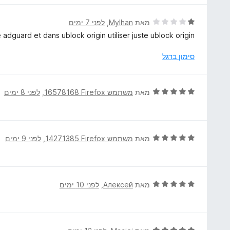
ת
ו
ו
ג
ד
מאת
Mylhan
, ‏
לפני 7 ימים
ך
5
י
 adguard et dans ublock origin utiliser juste ublock origin
5
מ
ר
ת
ו
סימון בדגל
ו
ג
ך
1
5
מ
ד
מאת
משתמש Firefox‏ 16578168
, ‏
לפני 8 ימים
ת
י
ו
ר
ך
ו
5
ג
ד
מאת
משתמש Firefox‏ 14271385
, ‏
לפני 9 ימים
5
י
מ
ר
ת
ו
ו
ג
ד
מאת
Алексей
, ‏
לפני 10 ימים
ך
5
י
5
מ
ר
ת
ו
ו
ג