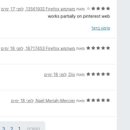
מ
ד
מאת
משתמש Firefox‏ 13561932
, ‏
לפני 17 ימים
ת
י
works partially on pinterest web
ו
ר
ך
ו
סימון בדגל
5
ג
4
מ
ד
מאת
משתמש Firefox‏ 18717453
, ‏
לפני 18 ימים
ת
י
ו
ר
ך
ו
5
ג
ד
מאת
Dio
, ‏
לפני 18 ימים
5
י
מ
ר
ת
ו
ו
ג
ד
מאת
Naël Meriah-Mercier
, ‏
לפני 18 ימים
ך
5
י
5
מ
ר
ת
ו
ו
ג
הקודם
1
2
3
ך