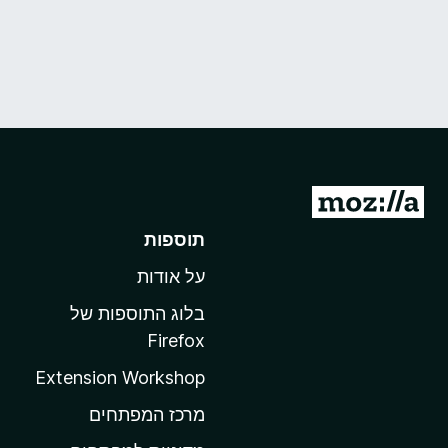
מ
ע
תוספות
ב
על אודות
ר
ל
בלוג התוספות של
ד
Firefox
ף
Extension Workshop
ה
ב
מרכז המפתחים
י