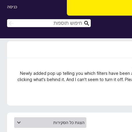
כניסה
ח
ח
י
י
פ
פ
ו
ו
ש
ש
Newly added pop up telling you which filters have been a
clicking what's behind it. And I can't seem to turn it off. Pl