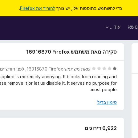
כדי להשתמש בתוספות אלו, יש צורך
להוריד את Firefox
.
נושא
עוד…
סקירה מאת משתמש Firefox‏ 16916870
ד
מאת
משתמש Firefox‏ 16916870
, ‏
לפני חודשיים
י
pplied is extremely annoying. It blocks from reading and
ר
ease remove it or let us disable it. It serves no purpose for
ו
most people.
ג
1
סימון בדגל
מ
ת
ו
ך
6,922 דירוגים
5