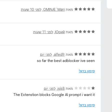
ד
מאת
OMINÆ`Møri
, ‏
לפני 10 שעות
י
ר
ו
ג
ד
מאת
Юрий
, ‏
לפני 11 שעות
5
י
מ
ר
ת
ו
ו
ג
ד
מאת
alfedfr
, ‏
לפני יום
ך
5
י
so far the best adblocker ive seen
5
מ
ר
ת
ו
סימון בדגל
ו
ג
ך
5
5
מ
ד
מאת
jsis8
, ‏
לפני יום
ת
י
The Extenstion blocks Google AI prompt i want it
ו
ר
ך
ו
סימון בדגל
5
ג