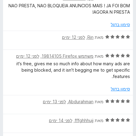
י
r
ג
ת
5
NAO PRESTA, NAO BLOQUEIA ANUNCIOS MAIS ! JA FOI BOM
ר
5
ו
AGORA N PRESTA!
ו
מ
ך
ג
ת
5
סימון בדגל
1
ו
מ
ך
ד
מאת
Rin
, ‏
לפני 12 ימים
ת
5
י
ו
ר
ך
ד
ו
מאת
משתמש Firefox‏ 19814105
, ‏
לפני 12 ימים
5
י
ג
it's free, gives me so much info about how many ads are
ר
5
being blocked, and it isn't begging me to get specific
ו
מ
features.
ג
ת
5
ו
סימון בדגל
מ
ך
ת
5
ד
מאת
Abdurahman
, ‏
לפני 13 ימים
ו
י
ך
ר
5
ד
ו
מאת
fffghhhujj
, ‏
לפני 14 ימים
י
ג
ר
5