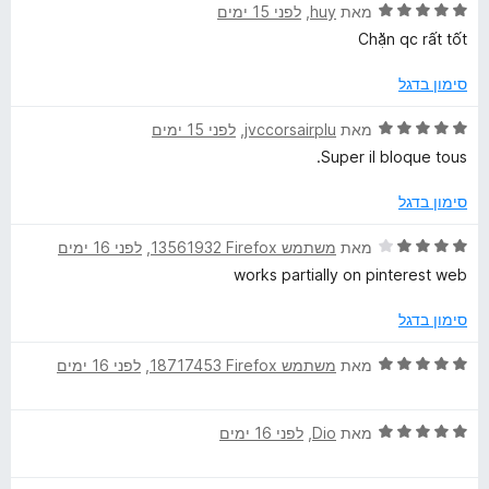
ד
ו
מאת
huy
, ‏
לפני 15 ימים
מ
י
ג
ת
Chặn qc rất tốt
ר
5
ו
ו
מ
ך
סימון בדגל
ג
ת
5
5
ו
ד
מאת
jvccorsairplu
, ‏
לפני 15 ימים
מ
ך
י
Super il bloque tous.
ת
5
ר
ו
ו
סימון בדגל
ך
ג
5
5
ד
מאת
משתמש Firefox‏ 13561932
, ‏
לפני 16 ימים
מ
י
works partially on pinterest web
ת
ר
ו
ו
סימון בדגל
ך
ג
5
4
ד
מאת
משתמש Firefox‏ 18717453
, ‏
לפני 16 ימים
מ
י
ת
ר
ו
ד
ו
מאת
Dio
, ‏
לפני 16 ימים
ך
י
ג
5
ר
5