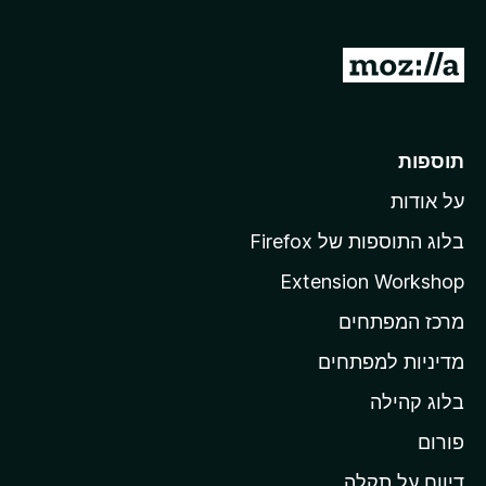
5
מ
ע
ב
ר
תוספות
ל
על אודות
ד
ף
בלוג התוספות של Firefox
ה
Extension Workshop
ב
מרכז המפתחים
י
ת
מדיניות למפתחים
ש
בלוג קהילה
ל
M
פורום
o
דיווח על תקלה