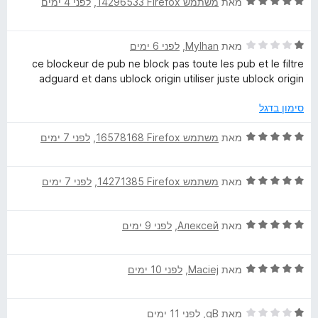
ד
ו
מאת
משתמש Firefox‏ 14296533
, ‏
לפני 4 ימים
מ
ך
י
ג
ת
5
d
ר
5
ו
ד
ו
מאת
Mylhan
, ‏
לפני 6 ימים
מ
ך
A
י
ג
ת
5
ce blockeur de pub ne block pas toute les pub et le filtre
ר
5
ו
adguard et dans ublock origin utiliser juste ublock origin
d
ו
מ
ך
ג
ת
5
סימון בדגל
1
ו
B
מ
ך
ד
מאת
משתמש Firefox‏ 16578168
, ‏
לפני 7 ימים
ת
5
י
l
ו
ר
ך
ד
ו
מאת
משתמש Firefox‏ 14271385
, ‏
לפני 7 ימים
o
5
י
ג
ר
5
ד
ו
c
מאת
Алексей
, ‏
לפני 9 ימים
מ
י
ג
ת
ר
5
ו
k
ד
ו
מאת
Maciej
, ‏
לפני 10 ימים
מ
ך
י
ג
ת
5
e
ר
5
ו
ד
ו
מאת
gB
, ‏
לפני 11 ימים
מ
ך