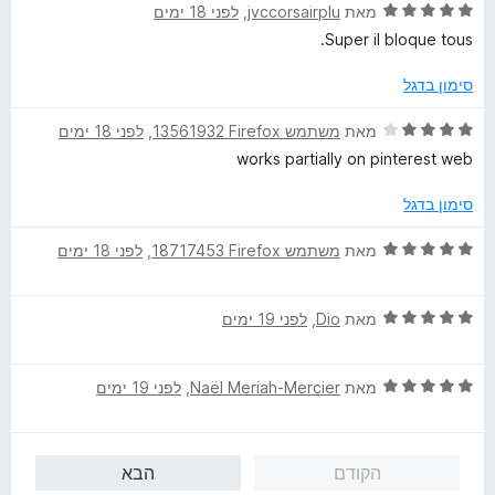
5
ו
ד
מאת
jvccorsairplu
, ‏
לפני 18 ימים
מ
ך
י
Super il bloque tous.
ת
5
ר
ו
ו
סימון בדגל
ך
ג
5
5
ד
מאת
משתמש Firefox‏ 13561932
, ‏
לפני 18 ימים
מ
י
works partially on pinterest web
ת
ר
ו
ו
סימון בדגל
ך
ג
5
4
ד
מאת
משתמש Firefox‏ 18717453
, ‏
לפני 18 ימים
מ
י
ת
ר
ו
ד
ו
מאת
Dio
, ‏
לפני 19 ימים
ך
י
ג
5
ר
5
ד
ו
מאת
Naël Meriah-Mercier
, ‏
לפני 19 ימים
מ
י
ג
ת
ר
5
ו
ו
מ
ך
הקודם
הבא
ג
ת
5