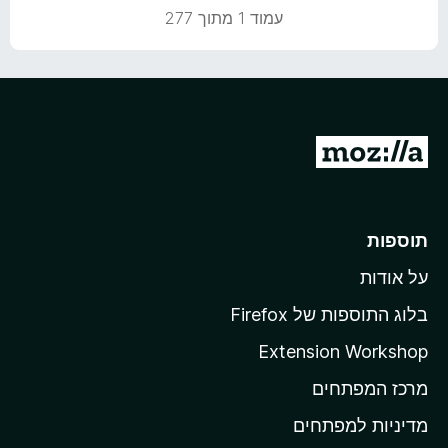
5
ו
עמוד 1 מתוך 277
מ
ך
ת
5
ו
ך
5
מ
ע
ב
ר
תוספות
ל
על אודות
ד
ף
בלוג התוספות של Firefox
ה
Extension Workshop
ב
מרכז המפתחים
י
ת
מדיניות למפתחים
ש