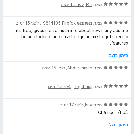
מ
ך
ד
מאת
Rin
, ‏
לפני 14 ימים
ת
5
י
ו
ר
ך
ד
ו
מאת
משתמש Firefox‏ 19814105
, ‏
לפני 15 ימים
5
י
ג
it's free, gives me so much info about how many ads are
ר
5
being blocked, and it isn't begging me to get specific
ו
מ
features.
ג
ת
5
ו
סימון בדגל
מ
ך
ת
5
ד
מאת
Abdurahman
, ‏
לפני 15 ימים
ו
י
ך
ר
5
ד
ו
מאת
fffghhhujj
, ‏
לפני 17 ימים
י
ג
ר
5
ד
ו
מאת
huy
, ‏
לפני 17 ימים
מ
י
ג
ת
Chặn qc rất tốt
ר
5
ו
ו
מ
ך
סימון בדגל
ג
ת
5