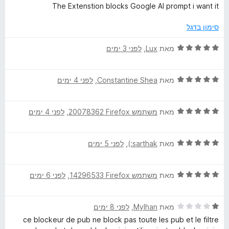
מ
ך
י
The Extenstion blocks Google AI prompt i want it
ת
5
ר
d
ו
ו
סימון בדגל
ך
ג
A
5
1
ד
מאת
Lux
, ‏
לפני 3 ימים
מ
י
d
ת
ר
ו
ד
ו
מאת
Constantine Shea
, ‏
לפני 4 ימים
B
ך
י
ג
5
ר
5
ד
ו
מאת
משתמש Firefox‏ 20078362
, ‏
לפני 4 ימים
מ
l
י
ג
ת
ר
5
ו
o
ד
ו
מאת
sarthak:)
, ‏
לפני 5 ימים
מ
ך
י
ג
ת
5
c
ר
5
ו
ד
ו
מאת
משתמש Firefox‏ 14296533
, ‏
לפני 6 ימים
מ
ך
י
ג
ת
k
5
ר
5
ו
ד
ו
מאת
Mylhan
, ‏
לפני 8 ימים
מ
ך
e
י
ג
ת
5
ce blockeur de pub ne block pas toute les pub et le filtre
ר
5
ו