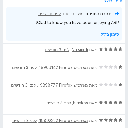
סימון בדגל
ת
5
ו
תגובת המפתח
מועד פרסום:
לפני חודשיים
ך
Glad to know you have been enjoying ABP!
5
סימון בדגל
ד
מאת
Na smeti
, ‏
לפני 3 חודשים
י
ר
ד
ו
מאת
משתמש Firefox‏ 19906142
, ‏
לפני 3 חודשים
י
ג
ר
5
ד
ו
מאת
משתמש Firefox‏ 19898777
, ‏
לפני 3 חודשים
מ
י
ג
ת
ר
1
ו
ד
ו
מאת
Kiriakos
, ‏
לפני 3 חודשים
מ
ך
י
ג
ת
5
ר
1
ו
ד
ו
מאת
משתמש Firefox‏ 19892222
, ‏
לפני 3 חודשים
מ
ך
י
ג
ת
5