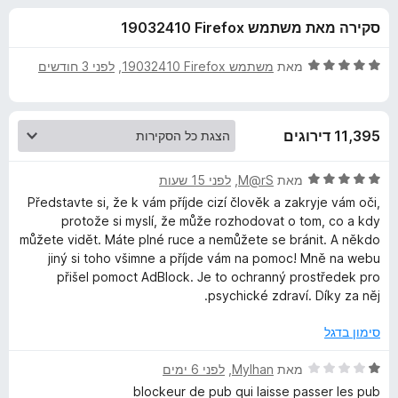
ע
ו
o
סקירה מאת משתמש Firefox‏ 19032410
ך
x
ב
5
ד
מאת
משתמש Firefox‏ 19032410
, ‏
לפני 3 חודשים
ו
י
ר
ו
ר
11,395 דירוגים
ג
5
A
מ
ד
מאת
M@rS
, ‏
לפני 15 שעות
ת
י
Představte si, že k vám příjde cizí člověk a zakryje vám oči,
d
ו
ר
protože si myslí, že může rozhodovat o tom, co a kdy
ך
ו
můžete vidět. Máte plné ruce a nemůžete se bránit. A někdo
5
ג
b
jiný si toho všimne a příjde vám na pomoc! Mně na webu
5
přišel pomoct AdBlock. Je to ochranný prostředek pro
מ
psychické zdraví. Díky za něj.
l
ת
ו
סימון בדגל
o
ך
5
ד
מאת
Mylhan
, ‏
לפני 6 ימים
c
י
blockeur de pub qui laisse passer les pub