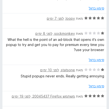
ר
ו
k
סימון בדגל
ג
1
ד
מאת
loopy
, ‏
לפני 7 ימים
P
מ
י
ת
ר
l
ו
ד
ו
מאת
sockmonkey
, ‏
לפני 8 ימים
ך
י
ג
What the hell is the point of an ad-block that opens it's own
u
5
ר
5
popup to try and get you to pay for premium every time you
ו
מ
use your browser?
ג
ת
s
1
ו
סימון בדגל
מ
ך
ת
5
ד
מאת
statsone
, ‏
לפני 10 ימים
ו
י
Stupid popups never ends. Really getting annoying
ך
ר
5
ו
סימון בדגל
ג
1
ד
מאת
משתמש Firefox‏ 20045437
, ‏
לפני 19 ימים
מ
י
ת
ר