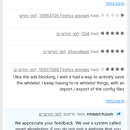
ך
ו
סימון בדגל
5
ג
5
ד
מאת
משתמש Firefox‏ 19964106
, ‏
לפני חודש
מ
י
ת
ר
ו
ד
ו
מאת
Chill
, ‏
לפני חודשיים
ך
י
ג
5
ר
1
ד
ו
מאת
bhscolleen
, ‏
לפני חודשיים
מ
י
ג
ת
ר
5
ו
ד
ו
מאת
משתמש Firefox‏ 18607988
, ‏
לפני חודשיים
מ
ך
י
ג
ת
5
I like the ads blocking. I wish it had a way to actively save
ר
5
ו
the whitelist. I keep having to re whitelist things, with an
ו
מ
ך
import / export of the config files.
ג
ת
5
4
ו
סימון בדגל
מ
ך
ת
5
תגובת המפתח
מועד פרסום:
לפני חודשיים
ו
We appreciate your feedback. We use a system called
ך
smart allowlisting: if you do not visit a website that you