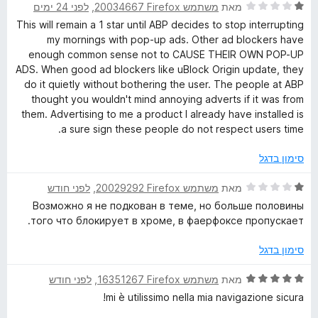
ו
ד
ו
מאת
משתמש Firefox‏ 20034667
, ‏
לפני 24 ימים
ך
י
ג
This will remain a 1 star until ABP decides to stop interrupting
5
ר
5
my mornings with pop-up ads. Other ad blockers have
ו
מ
enough common sense not to CAUSE THEIR OWN POP-UP
ג
ת
ADS. When good ad blockers like uBlock Origin update, they
1
ו
do it quietly without bothering the user. The people at ABP
מ
ך
thought you wouldn't mind annoying adverts if it was from
ת
5
them. Advertising to me a product I already have installed is
ו
a sure sign these people do not respect users time.
ך
5
סימון בדגל
ד
מאת
משתמש Firefox‏ 20029292
, ‏
לפני חודש
י
Возможно я не подкован в теме, но больше половины
ר
того что блокирует в хроме, в фаерфоксе пропускает.
ו
ג
סימון בדגל
1
מ
ד
מאת
משתמש Firefox‏ 16351267
, ‏
לפני חודש
ת
י
mi è utilissimo nella mia navigazione sicura!
ו
ר