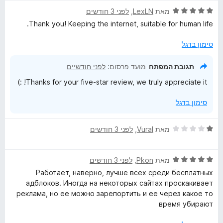
ר
ו
ד
ו
מאת
LexLN
, ‏
לפני 3 חודשים
ך
י
ג
Thank you! Keeping the internet, suitable for human life.
5
ר
5
ו
מ
סימון בדגל
ג
ת
5
ו
תגובת המפתח
מועד פרסום:
לפני חודשיים
מ
ך
Thanks for your five-star review, we truly appreciate it! :)
ת
5
ו
סימון בדגל
ך
5
ד
מאת
Vural
, ‏
לפני 3 חודשים
י
ר
ד
ו
מאת
Pkon
, ‏
לפני 3 חודשים
י
ג
Работает, наверно, лучше всех среди бесплатных
ר
1
адблоков. Иногда на некоторых сайтах проскакивает
ו
מ
реклама, но ее можно зарепортить и ее через какое то
ג
ת
время убирают
5
ו
מ
ך