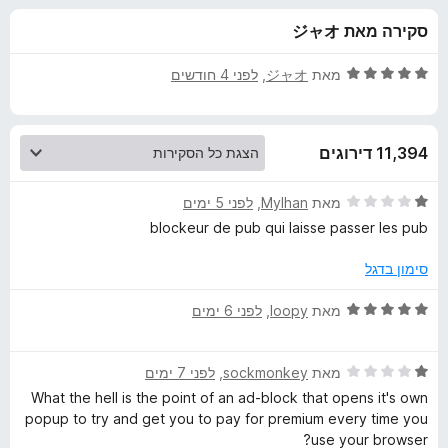
ע
ו
o
סקירה מאת ジャオ
ך
x
ב
5
ד
מאת
ジャオ
, ‏
לפני 4 חודשים
ו
י
ר
ו
ר
11,394 דירוגים
ג
5
A
מ
ד
מאת
Mylhan
, ‏
לפני 5 ימים
ת
י
blockeur de pub qui laisse passer les pub
d
ו
ר
ך
ו
סימון בדגל
5
ג
b
1
ד
מאת
loopy
, ‏
לפני 6 ימים
מ
י
l
ת
ר
ו
ד
ו
מאת
sockmonkey
, ‏
לפני 7 ימים
o
ך
י
ג
What the hell is the point of an ad-block that opens it's own
5
ר
5
popup to try and get you to pay for premium every time you
c
ו
מ
use your browser?