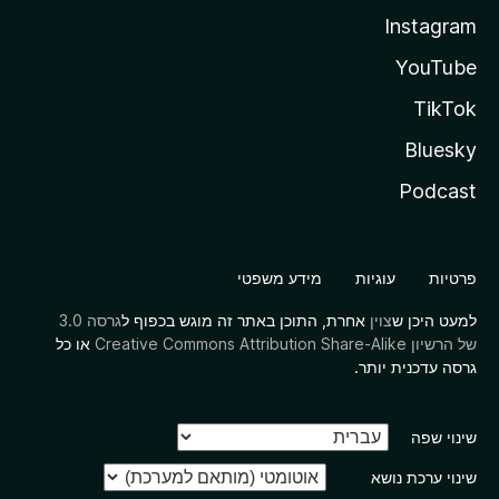
Instagram
YouTube
TikTok
Bluesky
Podcast
פרטיות
עוגיות
מידע משפטי
למעט היכן ש
צוין
אחרת, התוכן באתר זה מוגש בכפוף ל
גרסה 3.0
של הרשיון Creative Commons Attribution Share-Alike
או כל
גרסה עדכנית יותר.
שינוי שפה
שינוי ערכת נושא