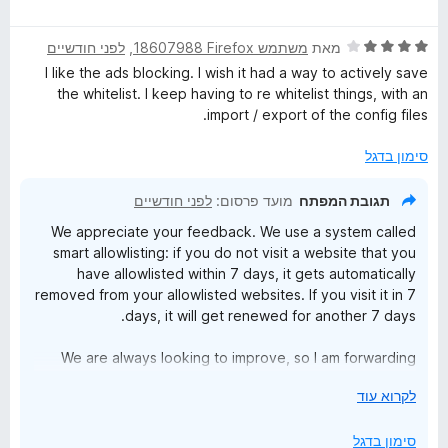
י
ג
ת
ר
5
ו
ד
ו
מאת
משתמש Firefox‏ 18607988
, ‏
לפני חודשיים
מ
ך
י
ג
ת
5
I like the ads blocking. I wish it had a way to actively save
ר
5
ו
the whitelist. I keep having to re whitelist things, with an
ו
מ
ך
import / export of the config files.
ג
ת
5
4
ו
סימון בדגל
מ
ך
ת
5
תגובת המפתח
מועד פרסום:
לפני חודשיים
ו
We appreciate your feedback. We use a system called
ך
smart allowlisting: if you do not visit a website that you
5
have allowlisted within 7 days, it gets automatically
removed from your allowlisted websites. If you visit it in 7
days, it will get renewed for another 7 days.
We are always looking to improve, so I am forwarding
your message to our team for their consideration in
י
לקרוא עוד
future updates.
ש
ל
סימון בדגל