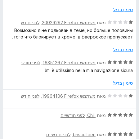
5
ש
ל
סימון בדגל
ה
ר
ד
מאת
משתמש Firefox‏ 20029292
, ‏
לפני חודש
ח
י
Возможно я не подкован в теме, но больше половины
י
ר
того что блокирует в хроме, в фаерфоксе пропускает.
ב
ו
כ
ג
סימון בדגל
ד
1
י
מ
ד
מאת
משתמש Firefox‏ 16351267
, ‏
לפני חודש
ת
י
mi è utilissimo nella mia navigazione sicura!
ו
ר
ך
ו
סימון בדגל
5
ג
5
ד
מאת
משתמש Firefox‏ 19964106
, ‏
לפני חודש
מ
י
ת
ר
ו
ד
ו
מאת
Chill
, ‏
לפני חודשיים
ך
י
ג
5
ר
1
ד
ו
מאת
bhscolleen
, ‏
לפני חודשיים
מ