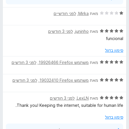
ה
ר
ד
מאת
Mirka
, ‏
לפני חודשיים
ח
י
י
ר
ב
ד
ו
מאת
juninho
, ‏
לפני 3 חודשים
כ
י
ג
funcional
ד
ר
1
י
ו
מ
סימון בדגל
ג
ת
5
ו
ד
מאת
משתמש Firefox‏ 19926466
, ‏
לפני 3 חודשים
מ
ך
י
ת
5
ר
ו
ד
ו
מאת
משתמש Firefox‏ 19032410
, ‏
לפני 3 חודשים
ך
י
ג
5
ר
5
ד
ו
מאת
LexLN
, ‏
לפני 3 חודשים
מ
י
ג
ת
Thank you! Keeping the internet, suitable for human life.
ר
5
ו
ו
מ
ך
סימון בדגל
ג
ת
5
5
ו