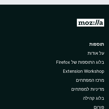
ו
ך
5
מ
ע
ב
ר
תוספות
ל
על אודות
ד
ף
בלוג התוספות של Firefox
ה
Extension Workshop
ב
מרכז המפתחים
י
ת
מדיניות למפתחים
ש
בלוג קהילה
ל
M
פורום