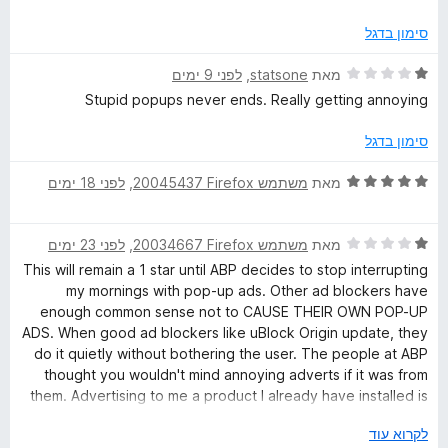
ג
ת
1
ו
k
סימון בדגל
מ
ך
ת
5
ד
מאת
statsone
, ‏
לפני 9 ימים
P
ו
י
Stupid popups never ends. Really getting annoying
ך
ר
l
5
ו
סימון בדגל
ג
u
1
ד
מאת
משתמש Firefox‏ 20045437
, ‏
לפני 18 ימים
מ
י
ת
s
ר
ו
ד
ו
מאת
משתמש Firefox‏ 20034667
, ‏
לפני 23 ימים
ך
י
ג
This will remain a 1 star until ABP decides to stop interrupting
5
ר
5
my mornings with pop-up ads. Other ad blockers have
ו
מ
enough common sense not to CAUSE THEIR OWN POP-UP
ג
ת
ADS. When good ad blockers like uBlock Origin update, they
1
ו
do it quietly without bothering the user. The people at ABP
מ
ך
thought you wouldn't mind annoying adverts if it was from
ת
5
them. Advertising to me a product I already have installed is
ו
a sure sign these people do not respect users time.
י
ך
לקרוא עוד