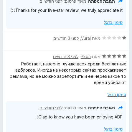
תגובת המפתח
מועד פרסום:
לפני חודשיים
מ
ך
Thanks for your five-star review, we truly appreciate it! :)
ת
5
ו
סימון בדגל
ך
5
ד
מאת
Vural
, ‏
לפני 3 חודשים
י
ר
ד
ו
מאת
Pkon
, ‏
לפני 3 חודשים
י
ג
Работает, наверно, лучше всех среди бесплатных
ר
1
адблоков. Иногда на некоторых сайтах проскакивает
ו
מ
реклама, но ее можно зарепортить и ее через какое то
ג
ת
время убирают
5
ו
מ
ך
סימון בדגל
ת
5
ו
תגובת המפתח
מועד פרסום:
לפני חודשיים
ך
Glad to know you have been enjoying ABP!
5
סימון בדגל