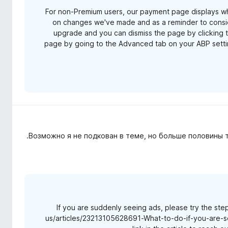
For non-Premium users, our payment page displays w
on changes we've made and as a reminder to consid
upgrade and you can dismiss the page by clicking th
page by going to the Advanced tab on your ABP setti
Возможно я не подкован в теме, но больше половины т
If you are suddenly seeing ads, please try the steps
us/articles/23213105628691-What-to-do-if-you-are-see