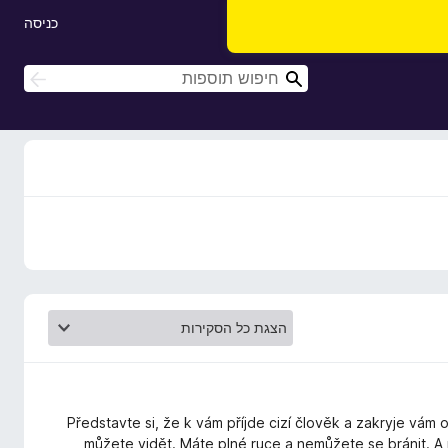
כניסה
ח
ח
י
י
פ
פ
ו
ו
ש
ש
Představte si, že k vám příjde cizí člověk a zakryje vám 
můžete vidět. Máte plné ruce a nemůžete se bránit. A