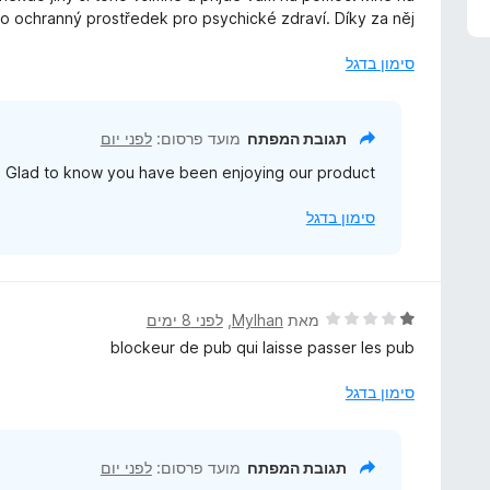
ו
o ochranný prostředek pro psychické zdraví. Díky za něj.
ג
5
סימון בדגל
מ
ת
ו
תגובת המפתח
מועד פרסום:
לפני יום
ך
 Glad to know you have been enjoying our product! :)
5
סימון בדגל
ד
מאת
Mylhan
, ‏
לפני 8 ימים
י
blockeur de pub qui laisse passer les pub
ר
ו
סימון בדגל
ג
1
מ
תגובת המפתח
מועד פרסום:
לפני יום
ת