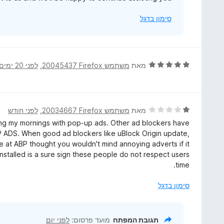
סימון בדגל
ד
מאת
משתמש Firefox‏ 20045437
, ‏
לפני 20 ימים
י
ר
ו
ג
ד
מאת
משתמש Firefox‏ 20034667
, ‏
לפני חודש
5
י
pting my mornings with pop-up ads. Other ad blockers have
מ
ר
DS. When good ad blockers like uBlock Origin update,
ת
ו
e at ABP thought you wouldn't mind annoying adverts if it
ו
ג
nstalled is a sure sign these people do not respect users
ך
1
time.
5
מ
ת
סימון בדגל
ו
ך
5
תגובת המפתח
מועד פרסום:
לפני יום