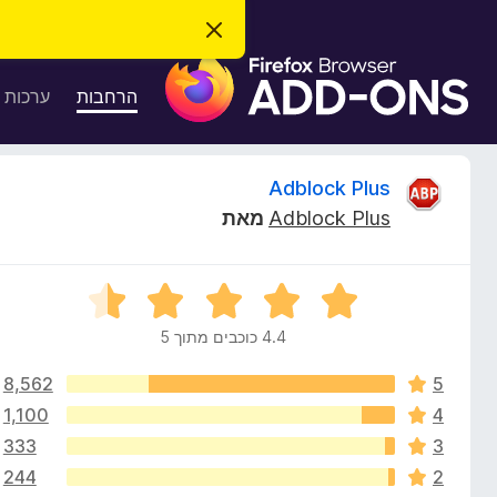
ס
ג
ת
י
ר
ו
הרחבות
ערכות 
ת
ס
ה
ו
פ
ד
ו
ע
ס
Adblock Plus
ה
ת
ז
Adblock Plus
מאת
ל
ו
ק
ד
פ
י
ד
ד
י
פ
4.4 כוכבים מתוך 5
ר
ר
ן
ו
F
8,562
5
ג
ו
i
4
1,100
4
.
r
333
3
ת
4
e
244
2
מ
f