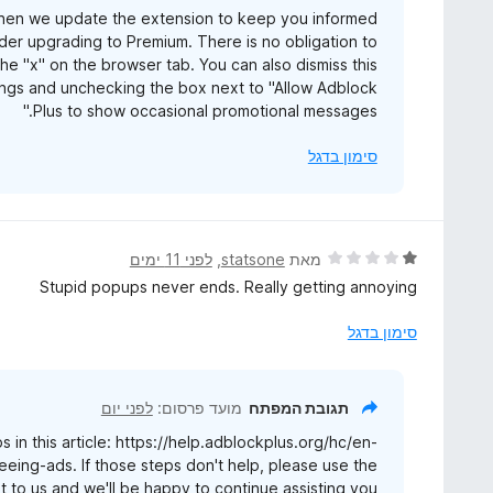
hen we update the extension to keep you informed
ך
er upgrading to Premium. There is no obligation to
5
e "x" on the browser tab. You can also dismiss this
ngs and unchecking the box next to "Allow Adblock
Plus to show occasional promotional messages."
סימון בדגל
ד
מאת
statsone
, ‏
לפני 11 ימים
י
Stupid popups never ends. Really getting annoying
ר
ו
סימון בדגל
ג
1
מ
תגובת המפתח
מועד פרסום:
לפני יום
ת
 in this article: https://help.adblockplus.org/hc/en-
ו
ing-ads. If those steps don't help, please use the
ך
out to us and we'll be happy to continue assisting you.
5