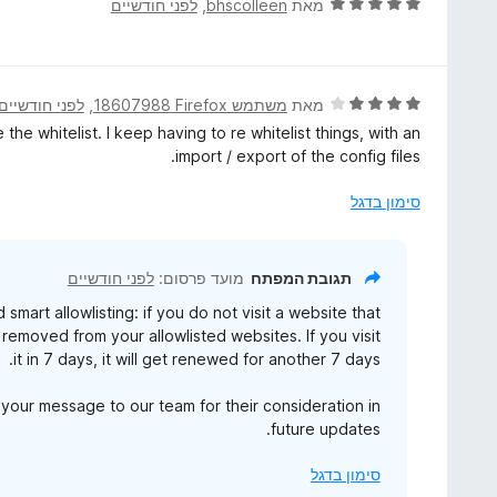
ד
מאת
bhscolleen
, ‏
לפני חודשיים
ך
5
י
5
מ
ר
ת
ו
ו
ג
ד
מאת
משתמש Firefox‏ 18607988
, ‏
לפני חודשיים
ך
5
י
 the whitelist. I keep having to re whitelist things, with an
5
מ
ר
import / export of the config files.
ת
ו
ו
ג
סימון בדגל
ך
4
5
מ
ת
תגובת המפתח
מועד פרסום:
לפני חודשיים
ו
art allowlisting: if you do not visit a website that
ך
 removed from your allowlisted websites. If you visit
5
it in 7 days, it will get renewed for another 7 days.
your message to our team for their consideration in
future updates.
סימון בדגל