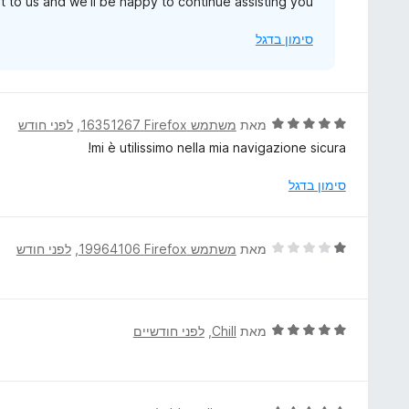
out to us and we'll be happy to continue assisting you.
5
סימון בדגל
ד
מאת
משתמש Firefox‏ 16351267
, ‏
לפני חודש
י
mi è utilissimo nella mia navigazione sicura!
ר
ו
סימון בדגל
ג
5
מ
ד
מאת
משתמש Firefox‏ 19964106
, ‏
לפני חודש
ת
י
ו
ר
ך
ו
5
ג
ד
מאת
Chill
, ‏
לפני חודשיים
1
י
מ
ר
ת
ו
ו
ג