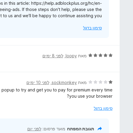
s in this article: https://help.adblockplus.org/hc/en-
ו
ing-ads. If those steps don't help, please use the
ך
out to us and we'll be happy to continue assisting you.
5
סימון בדגל
ד
מאת
loopy
, ‏
לפני 8 ימים
י
ר
ו
ג
ד
מאת
sockmonkey
, ‏
לפני 10 ימים
5
י
wn popup to try and get you to pay for premium every time
מ
ר
you use your browser?
ת
ו
ו
ג
סימון בדגל
ך
1
5
מ
ת
תגובת המפתח
מועד פרסום:
לפני יום
ו