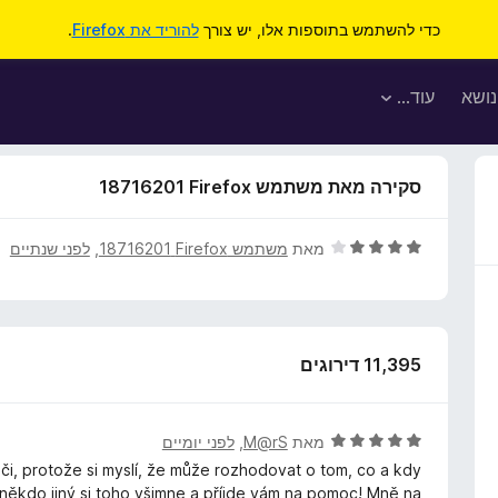
כדי להשתמש בתוספות אלו, יש צורך
להוריד את Firefox
.
נושא
עוד…
סקירה מאת משתמש Firefox‏ 18716201
ד
מאת
משתמש Firefox‏ 18716201
, ‏
לפני שנתיים
י
ר
ו
ג
11,395 דירוגים
4
מ
ת
ו
ד
מאת
M@rS
, ‏
לפני יומיים
ך
י
oči, protože si myslí, že může rozhodovat o tom, co a kdy
5
ר
 někdo jiný si toho všimne a příjde vám na pomoc! Mně na