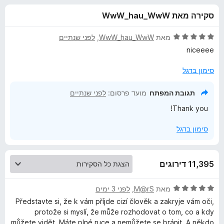
ע
ו
o
סקירה מאת WwW_hau_WwW
ך
x
ב
5
ד
מאת
WwW_hau_WwW
, ‏
לפני שנתיים
ו
י
niceeee
ר
ו
סימון בדגל
ר
ג
5
תגובת המפתח
מועד פרסום:
לפני שנתיים
A
מ
Thank you!
ת
d
ו
סימון בדגל
ך
5
b
11,395 דירוגים
l
ד
מאת
M@rS
, ‏
לפני 3 ימים
o
י
Představte si, že k vám příjde cizí člověk a zakryje vám oči,
ר
protože si myslí, že může rozhodovat o tom, co a kdy
c
ו
můžete vidět. Máte plné ruce a nemůžete se bránit. A někdo