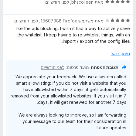
ד
ו
מאת
bhscolleen
, ‏
לפני חודשיים
מ
י
ג
ת
ר
5
ו
ד
ו
מאת
משתמש Firefox‏ 18607988
, ‏
לפני חודשיים
מ
ך
י
ג
ת
5
I like the ads blocking. I wish it had a way to actively save
ר
5
ו
the whitelist. I keep having to re whitelist things, with an
ו
מ
ך
import / export of the config files.
ג
ת
5
4
ו
סימון בדגל
מ
ך
ת
5
תגובת המפתח
מועד פרסום:
לפני חודשיים
ו
We appreciate your feedback. We use a system called
ך
smart allowlisting: if you do not visit a website that you
5
have allowlisted within 7 days, it gets automatically
removed from your allowlisted websites. If you visit it in 7
days, it will get renewed for another 7 days.
We are always looking to improve, so I am forwarding
your message to our team for their consideration in
future updates.