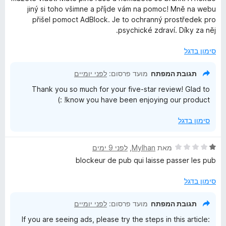
ג
jiný si toho všimne a příjde vám na pomoc! Mně na webu
k
5
přišel pomoct AdBlock. Je to ochranný prostředek pro
מ
psychické zdraví. Díky za něj.
ת
P
ו
סימון בדגל
ך
l
5
תגובת המפתח
מועד פרסום:
לפני יומיים
u
Thank you so much for your five-star review! Glad to
know you have been enjoying our product! :)
s
סימון בדגל
ד
מאת
Mylhan
, ‏
לפני 9 ימים
י
blockeur de pub qui laisse passer les pub
ר
ו
סימון בדגל
ג
1
תגובת המפתח
מועד פרסום:
לפני יומיים
מ
If you are seeing ads, please try the steps in this article:
ת