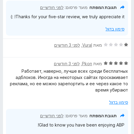
5
ו
תגובת המפתח
מועד פרסום:
לפני חודשיים
מ
ך
Thanks for your five-star review, we truly appreciate it! :)
ת
5
ו
סימון בדגל
ך
5
ד
מאת
Vural
, ‏
לפני 3 חודשים
י
ר
ד
ו
מאת
Pkon
, ‏
לפני 3 חודשים
י
ג
Работает, наверно, лучше всех среди бесплатных
ר
1
адблоков. Иногда на некоторых сайтах проскакивает
ו
מ
реклама, но ее можно зарепортить и ее через какое то
ג
ת
время убирают
5
ו
מ
ך
סימון בדגל
ת
5
ו
תגובת המפתח
מועד פרסום:
לפני חודשיים
ך
Glad to know you have been enjoying ABP!
5