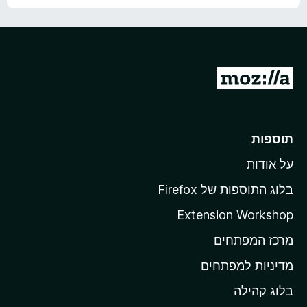
ת
5
ו
ך
5
מ
ע
ב
ר
תוספות
ל
על אודות
ד
ף
בלוג התוספות של Firefox
ה
Extension Workshop
ב
מרכז המפתחים
י
ת
מדיניות למפתחים
ש
בלוג קהילה
ל