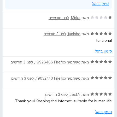
סימון בדגל
ד
מאת
Mirka
, ‏
לפני חודשיים
י
ר
ד
ו
מאת
juninho
, ‏
לפני 3 חודשים
י
ג
funcional
ר
1
ו
מ
סימון בדגל
ג
ת
5
ו
ד
מאת
משתמש Firefox‏ 19926466
, ‏
לפני 3 חודשים
מ
ך
י
ת
5
ר
ו
ד
ו
מאת
משתמש Firefox‏ 19032410
, ‏
לפני 3 חודשים
ך
י
ג
5
ר
5
ד
ו
מאת
LexLN
, ‏
לפני 3 חודשים
מ
י
ג
ת
Thank you! Keeping the internet, suitable for human life.
ר
5
ו
ו
מ
ך
סימון בדגל
ג
ת
5