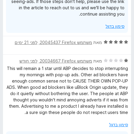
seeing-ads. If those steps don't help, please use the link
5
in the article to reach out to us and we'll be happy to
continue assisting you.
סימון בדגל
ד
מאת
משתמש Firefox‏ 20045437
, ‏
לפני 21 ימים
י
ר
ד
ו
מאת
משתמש Firefox‏ 20034667
, ‏
לפני חודש
י
ג
This will remain a 1 star until ABP decides to stop interrupting
ר
5
my mornings with pop-up ads. Other ad blockers have
ו
מ
enough common sense not to CAUSE THEIR OWN POP-UP
ג
ת
ADS. When good ad blockers like uBlock Origin update, they
1
ו
do it quietly without bothering the user. The people at ABP
מ
ך
thought you wouldn't mind annoying adverts if it was from
ת
5
them. Advertising to me a product I already have installed is
ו
a sure sign these people do not respect users time.
ך
5
סימון בדגל