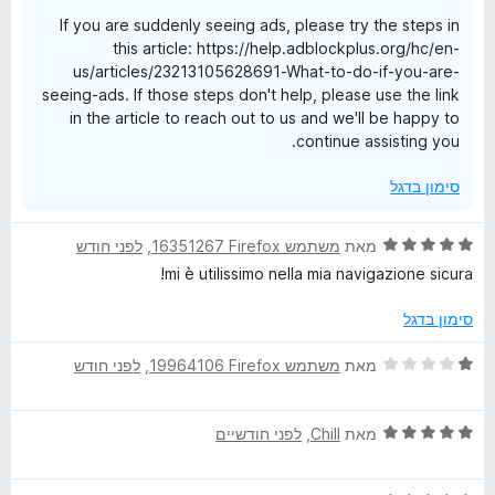
ת
If you are suddenly seeing ads, please try the steps in
ו
this article: https://help.adblockplus.org/hc/en-
ך
us/articles/23213105628691-What-to-do-if-you-are-
5
seeing-ads. If those steps don't help, please use the link
in the article to reach out to us and we'll be happy to
continue assisting you.
סימון בדגל
ד
מאת
משתמש Firefox‏ 16351267
, ‏
לפני חודש
י
mi è utilissimo nella mia navigazione sicura!
ר
ו
סימון בדגל
ג
5
ד
מאת
משתמש Firefox‏ 19964106
, ‏
לפני חודש
מ
י
ת
ר
ו
ד
ו
מאת
Chill
, ‏
לפני חודשיים
ך
י
ג
5
ר
1