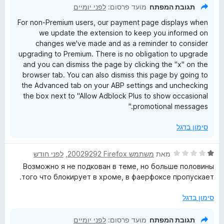
תגובת המפתח
מועד פרסום:
לפני יומיים
For non-Premium users, our payment page displays when
we update the extension to keep you informed on
changes we've made and as a reminder to consider
upgrading to Premium. There is no obligation to upgrade
and you can dismiss the page by clicking the "x" on the
browser tab. You can also dismiss this page by going to
the Advanced tab on your ABP settings and unchecking
the box next to "Allow Adblock Plus to show occasional
promotional messages."
סימון בדגל
ד
מאת
משתמש Firefox‏ 20029292
, ‏
לפני חודש
י
Возможно я не подкован в теме, но больше половины
ר
того что блокирует в хроме, в фаерфоксе пропускает.
ו
ג
סימון בדגל
1
מ
תגובת המפתח
מועד פרסום:
לפני יומיים