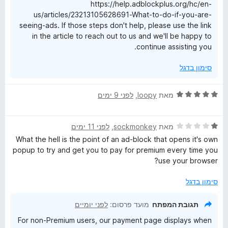
https://help.adblockplus.org/hc/en-
ו
us/articles/23213105628691-What-to-do-if-you-are-
ך
seeing-ads. If those steps don't help, please use the link
5
in the article to reach out to us and we'll be happy to
continue assisting you.
סימון בדגל
ד
מאת
loopy
, ‏
לפני 9 ימים
י
ר
ד
ו
מאת
sockmonkey
, ‏
לפני 11 ימים
י
ג
What the hell is the point of an ad-block that opens it's own
ר
5
popup to try and get you to pay for premium every time you
ו
מ
use your browser?
ג
ת
1
ו
סימון בדגל
מ
ך
ת
5
תגובת המפתח
מועד פרסום:
לפני יומיים
ו
For non-Premium users, our payment page displays when
ך