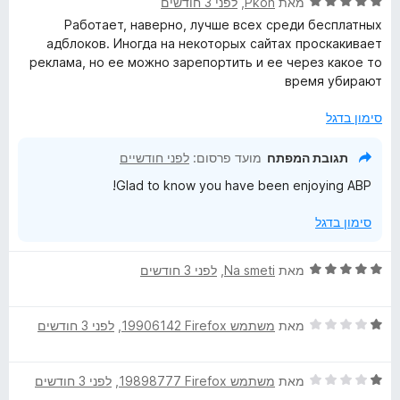
ד
ו
מאת
Pkon
, ‏
לפני 3 חודשים
י
ג
Работает, наверно, лучше всех среди бесплатных
ר
1
адблоков. Иногда на некоторых сайтах проскакивает
ו
מ
реклама, но ее можно зарепортить и ее через какое то
ג
ת
время убирают
5
ו
מ
ך
סימון בדגל
ת
5
ו
תגובת המפתח
מועד פרסום:
לפני חודשיים
ך
Glad to know you have been enjoying ABP!
5
סימון בדגל
ד
מאת
Na smeti
, ‏
לפני 3 חודשים
י
ר
ד
ו
מאת
משתמש Firefox‏ 19906142
, ‏
לפני 3 חודשים
י
ג
ר
5
ד
ו
מאת
משתמש Firefox‏ 19898777
, ‏
לפני 3 חודשים
מ
י
ג