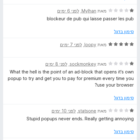
ך
k
5
ד
מאת
Mylhan
, ‏
לפני 6 ימים
י
blockeur de pub qui laisse passer les pub
ר
P
ו
סימון בדגל
ג
l
1
ד
מאת
loopy
, ‏
לפני 7 ימים
מ
י
u
ת
ר
ו
ד
ו
מאת
sockmonkey
, ‏
לפני 8 ימים
s
ך
י
ג
What the hell is the point of an ad-block that opens it's own
5
ר
5
popup to try and get you to pay for premium every time you
ו
מ
use your browser?
ג
ת
1
ו
סימון בדגל
מ
ך
ת
5
ד
מאת
statsone
, ‏
לפני 10 ימים
ו
י
Stupid popups never ends. Really getting annoying
ך
ר
5
ו
סימון בדגל
ג