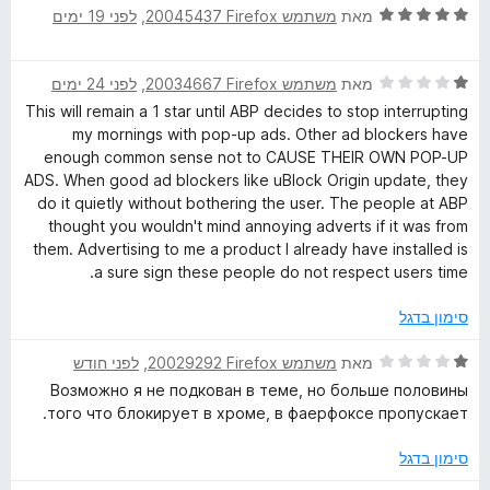
1
ד
מאת
משתמש Firefox‏ 20045437
, ‏
לפני 19 ימים
מ
י
ת
ר
ו
ד
ו
מאת
משתמש Firefox‏ 20034667
, ‏
לפני 24 ימים
ך
י
ג
This will remain a 1 star until ABP decides to stop interrupting
5
ר
5
my mornings with pop-up ads. Other ad blockers have
ו
מ
enough common sense not to CAUSE THEIR OWN POP-UP
ג
ת
ADS. When good ad blockers like uBlock Origin update, they
1
ו
do it quietly without bothering the user. The people at ABP
מ
ך
thought you wouldn't mind annoying adverts if it was from
ת
5
them. Advertising to me a product I already have installed is
ו
a sure sign these people do not respect users time.
ך
5
סימון בדגל
ד
מאת
משתמש Firefox‏ 20029292
, ‏
לפני חודש
י
Возможно я не подкован в теме, но больше половины
ר
того что блокирует в хроме, в фаерфоксе пропускает.
ו
ג
סימון בדגל
1