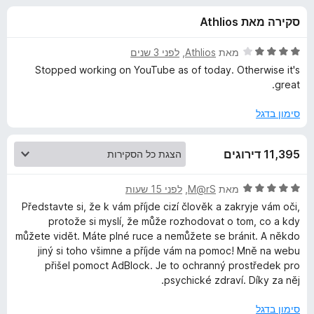
ע
ו
o
סקירה מאת Athlios
ך
x
ב
5
ד
מאת
Athlios
, ‏
לפני 3 שנים
ו
י
Stopped working on YouTube as of today. Otherwise it's
ר
great.
ו
ר
ג
סימון בדגל
4
A
מ
11,395 דירוגים
ת
d
ו
ך
ד
מאת
M@rS
, ‏
לפני 15 שעות
5
b
י
Představte si, že k vám příjde cizí člověk a zakryje vám oči,
ר
protože si myslí, že může rozhodovat o tom, co a kdy
ו
l
můžete vidět. Máte plné ruce a nemůžete se bránit. A někdo
ג
jiný si toho všimne a příjde vám na pomoc! Mně na webu
5
přišel pomoct AdBlock. Je to ochranný prostředek pro
o
מ
psychické zdraví. Díky za něj.
ת
c
ו
סימון בדגל