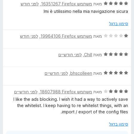
מ
ד
מאת
משתמש Firefox‏ 16351267
, ‏
לפני חודש
ת
י
mi è utilissimo nella mia navigazione sicura!
ו
ר
ך
ו
סימון בדגל
5
ג
5
ד
מאת
משתמש Firefox‏ 19964106
, ‏
לפני חודש
מ
י
ת
ר
ו
ד
ו
מאת
Chill
, ‏
לפני חודשיים
ך
י
ג
5
ר
1
ד
ו
מאת
bhscolleen
, ‏
לפני חודשיים
מ
י
ג
ת
ר
5
ו
ד
ו
מאת
משתמש Firefox‏ 18607988
, ‏
לפני חודשיים
מ
ך
י
ג
ת
5
I like the ads blocking. I wish it had a way to actively save
ר
5
ו
the whitelist. I keep having to re whitelist things, with an
ו
מ
ך
import / export of the config files.
ג
ת
5
4
ו
סימון בדגל
מ
ך