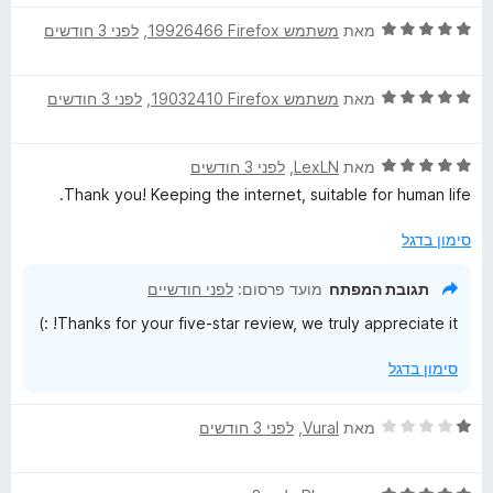
ג
ת
5
ו
ד
מאת
משתמש Firefox‏ 19926466
, ‏
לפני 3 חודשים
מ
ך
י
ת
5
ר
ו
ד
ו
מאת
משתמש Firefox‏ 19032410
, ‏
לפני 3 חודשים
ך
י
ג
5
ר
5
ד
ו
מאת
LexLN
, ‏
לפני 3 חודשים
מ
י
ג
ת
Thank you! Keeping the internet, suitable for human life.
ר
5
ו
ו
מ
ך
סימון בדגל
ג
ת
5
5
ו
תגובת המפתח
מועד פרסום:
לפני חודשיים
מ
ך
Thanks for your five-star review, we truly appreciate it! :)
ת
5
ו
סימון בדגל
ך
5
ד
מאת
Vural
, ‏
לפני 3 חודשים
י
ר