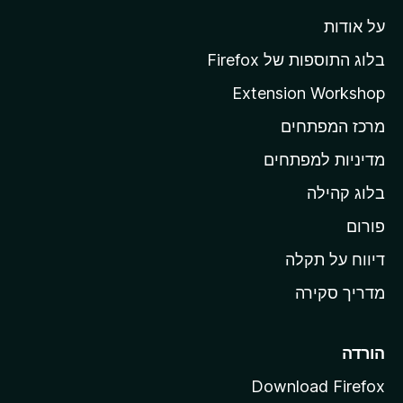
ל
על אודות
ד
ף
בלוג התוספות של Firefox
ה
Extension Workshop
ב
מרכז המפתחים
י
ת
מדיניות למפתחים
ש
בלוג קהילה
ל
M
פורום
o
דיווח על תקלה
z
מדריך סקירה
i
l
l
הורדה
a
Download Firefox