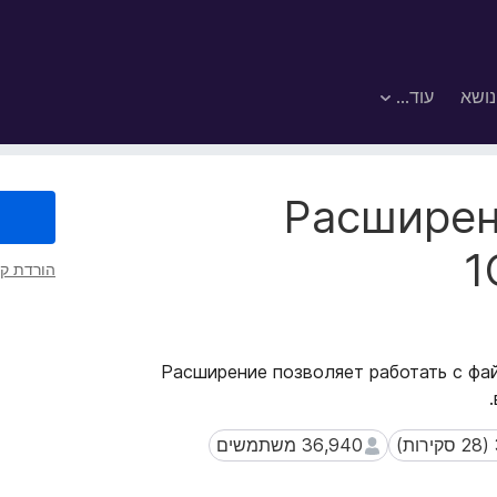
נושא
עוד…
Расширен
1
הורדת קו
Расширение позволяет работать с фай
36,940 משתמשים
36,940 משתמשים