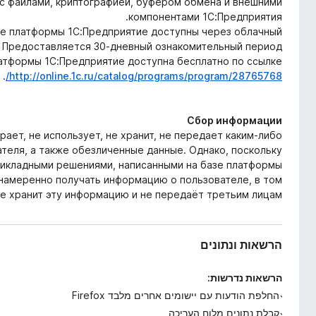
с файлами, криптографией, буфером обмена и внешними
компонентами 1С:Предприятия.
е платформы 1С:Предприятие доступны через облачный
. Предоставляется 30-дневный ознакомительный период.
атформы 1С:Предприятие доступна бесплатно по ссылке
.
http://online.1c.ru/catalog/programs/program/28765768/
Сбор информации
рает, не использует, не хранит, не передает каким-либо
еля, а также обезличенные данные. Однако, поскольку
икладными решениями, написанными на базе платформы
намеренно получать информацию о пользователе, в том
не хранит эту информацию и не передаёт третьим лицам.
הרשאות ונתונים
הרשאות נדרשות:
החלפת הודעות עם יישומים אחרים מלבד Firefox
קבלת נתונים מלוח העריכה