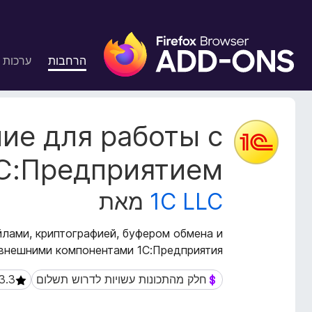
ת
ו
הרחבות
ערכות 
ס
פ
ו
ת
נ
ие для работы с
ל
ת
ו
ד
С:Предприятием
נ
פ
י
ד
1C LLC
מאת
ה
פ
ע
ן
ל
лами, криптографией, буфером обмена и
F
ש
внешними компонентами 1С:Предприятия.
i
ל
ה
r
חלק מהתכונות עשויות לדרוש תשלום
חלק מהתכונות עשויות לדרוש תשלום
ה
e
ר
f