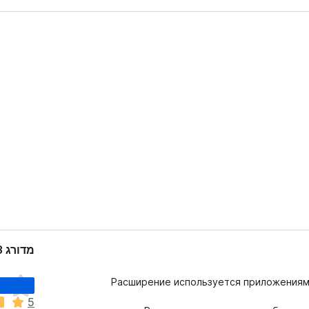
מדורג 3.3 על־ידי 28 סוקרים
א
Расширение используется приложениями
י
5