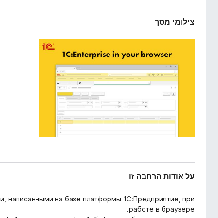
ח
o
ב
x
צילומי מסך
ה
על אודות הרחבה זו
, написанными на базе платформы 1C:Предприятие, при
работе в браузере.