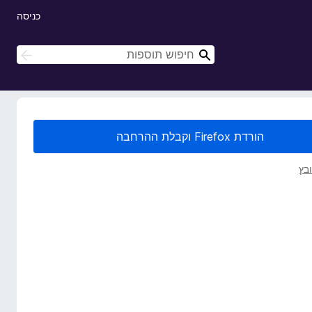
כניסה
ח
ח
י
י
פ
פ
ו
ו
ש
ש
הורדת Firefox וקבלת ההרחבה
בץ