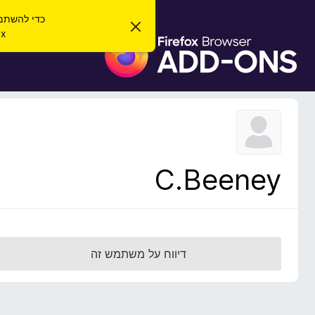
כדי להשתמש בהרחב
ס
irefox
ג
ת
י
ו
ר
ת
ס
ה
פ
ו
ד
ו
ע
ת
ה
ז
ל
ו
ד
C.Beeney
פ
ד
פ
ן
F
דיווח על משתמש זה
i
r
e
f