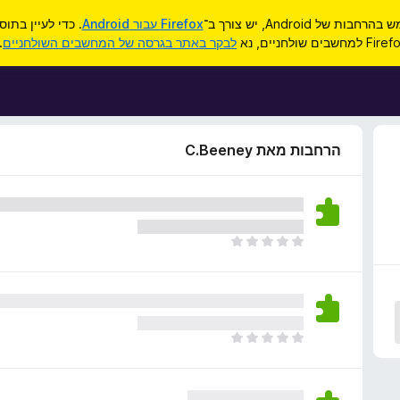
ות של Android, יש צורך ב־
Firefox עבור Android
. כדי לעיין בתו
F למחשבים שולחניים, נא
לבקר באתר בגרסה של המחשבים השולחניים
.
הרחבות מאת C.Beeney
א
י
ן
ד
י
ר
א
ו
י
ג
ן
י
ד