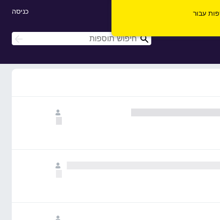
כניסה
ספות עבור
ח
ח
י
י
פ
פ
ו
ו
ש
ש