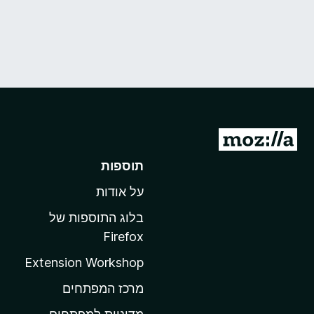
מ
ע
תוספות
ב
על אודות
ר
ל
בלוג התוספות של
ד
Firefox
ף
Extension Workshop
ה
ב
מרכז המפתחים
י