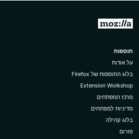
ד
ם
י
ע
ר
ד
ו
מ
י
ג
י
ע
י
ן
ב
ם
ע
ר
תוספות
ד
ל
י
על אודות
ד
י
ף
ן
בלוג התוספות של Firefox
ה
Extension Workshop
ב
מרכז המפתחים
י
ת
מדיניות למפתחים
ש
בלוג קהילה
ל
M
פורום