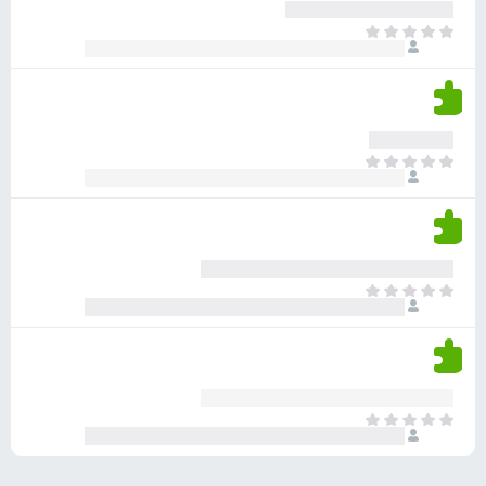
ע
ר
ד
א
ו
י
י
ג
י
ן
י
ן
ד
ם
י
ע
ר
ד
א
ו
י
י
ג
י
ן
י
ן
ד
ם
י
ע
ר
ד
א
ו
י
י
ג
י
ן
י
ן
ד
ם
י
ע
ר
ד
א
ו
י
י
ג
י
ן
י
ן