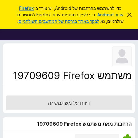
ח
כניסה
כדי להשתמש בהרחבות של Android, יש צורך ב־
Firefox
י
ס
עבור Android
. כדי לעיין בתוספות עבור Firefox למחשבים
ת
ג
פ
שולחניים, נא
לבקר באתר בגרסה של המחשבים השולחניים
.
י
ו
ו
ר
ס
ת
ש
ה
פ
ו
ו
ד
ע
ת
ה
ל
ז
ו
ד
משתמש Firefox‏ 19709609
פ
ד
פ
ן
דיווח על משתמש זה
F
i
r
הרחבות מאת משתמש Firefox‏ 19709609
e
f