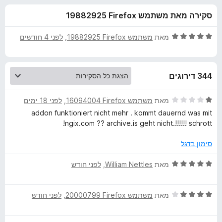
ע
ו
o
סקירה מאת משתמש Firefox‏ 19882925
ך
x
ב
5
ד
מאת
משתמש Firefox‏ 19882925
, ‏
לפני 4 חודשים
ו
י
ר
ו
ר
344 דירוגים
ג
5
W
מ
ד
מאת
משתמש Firefox‏ 16094004
, ‏
לפני 18 ימים
ת
י
addon funktioniert nicht mehr . kommt dauernd was mit
e
ו
ר
ngix.com ?? archive.is geht nicht.!!!!!! schrott!
ך
ו
5
ג
b
סימון בדגל
1
מ
ד
מאת
William Nettles
, ‏
לפני חודש
A
ת
י
ו
ר
r
ך
ד
ו
מאת
משתמש Firefox‏ 20000799
, ‏
לפני חודש
5
י
ג
c
ר
5