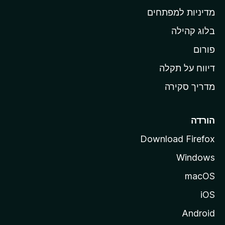
ת
מדיניות למפתחים
ש
בלוג קהילה
ל
M
פורום
o
דיווח על תקלה
z
מדריך סקירה
i
l
l
הורדה
a
Download Firefox
Windows
macOS
iOS
Android