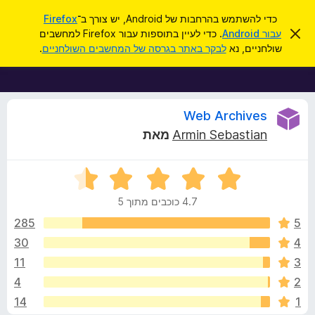
ח
כניסה
כדי להשתמש בהרחבות של Android, יש צורך ב־
Firefox
י
ס
עבור Android
. כדי לעיין בתוספות עבור Firefox למחשבים
ת
ג
פ
שולחניים, נא
לבקר באתר בגרסה של המחשבים השולחניים
.
י
ו
ו
ר
ס
ת
ש
ה
פ
ו
ו
ס
ד
Web Archives
ע
ת
Armin Sebastian
מאת
ה
ל
ק
ז
ו
ד
ד
פ
י
י
ד
4.7 כוכבים מתוך 5
ר
פ
ר
ו
285
5
ן
ג
30
4
F
ו
4
i
11
3
.
r
7
ת
4
2
מ
e
14
1
ת
f