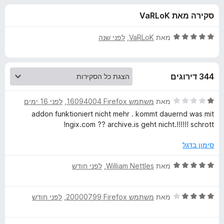
ע
ו
o
סקירה מאת VaRLoK
ך
x
ב
5
ד
מאת
VaRLoK
, ‏
לפני שנה
ו
י
ר
ו
ר
344 דירוגים
ג
5
W
מ
ד
מאת
משתמש Firefox‏ 16094004
, ‏
לפני 16 ימים
ת
י
addon funktioniert nicht mehr . kommt dauernd was mit
e
ו
ר
ngix.com ?? archive.is geht nicht.!!!!!! schrott!
ך
ו
5
ג
b
סימון בדגל
1
מ
ד
מאת
William Nettles
, ‏
לפני חודש
A
ת
י
ו
ר
r
ך
ד
ו
מאת
משתמש Firefox‏ 20000799
, ‏
לפני חודש
5
י
ג
c
ר
5