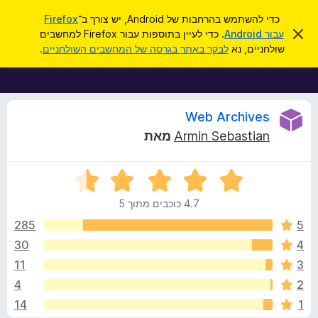
ח
כניסה
כדי להשתמש בהרחבות של Android, יש צורך ב־
Firefox
י
ס
עבור Android
. כדי לעיין בתוספות עבור Firefox למחשבים
ת
ג
פ
שולחניים, נא
לבקר באתר בגרסה של המחשבים השולחניים
.
י
ו
ו
ר
ס
ת
ש
ה
פ
ו
ו
ס
ד
Web Archives
ע
ת
Armin Sebastian
מאת
ה
ל
ק
ז
ו
ד
ד
פ
י
י
ד
4.7 כוכבים מתוך 5
ר
פ
ר
ו
285
5
ן
ג
30
4
F
ו
4
i
11
3
.
r
7
ת
4
2
מ
e
14
1
ת
f