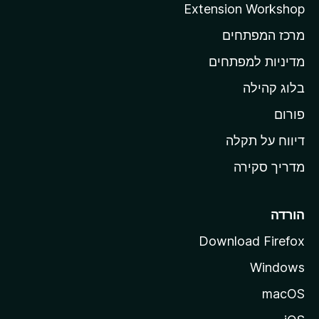
Extension Workshop
ב
מרכז המפתחים
י
ת
מדיניות למפתחים
ש
בלוג קהילה
ל
M
פורום
o
דיווח על תקלה
z
מדריך סקירה
i
l
l
הורדה
a
Download Firefox
Windows
macOS