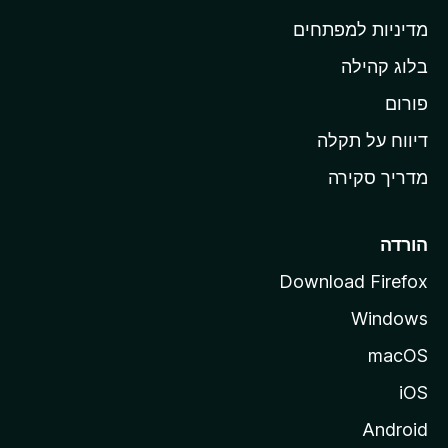
ת
מדיניות למפתחים
ש
בלוג קהילה
ל
M
פורום
o
דיווח על תקלה
z
מדריך סקירה
i
l
l
הורדה
a
Download Firefox
Windows
macOS
iOS
Android