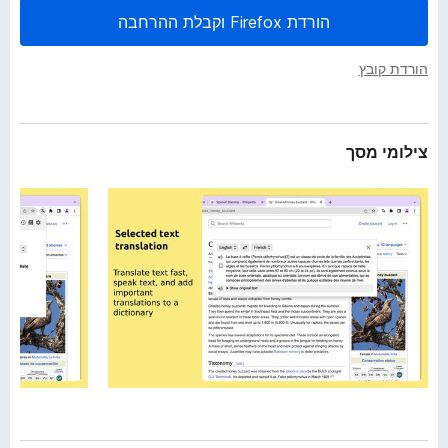
ב
o
הורדת Firefox וקבלת ההרחבה
ה
x
הורדת קובץ
צילומי מסך