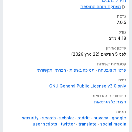
דוא״ל לתמיכה
העתקת מזהה התוספת
גרסה
7.0.5
גודל
4.18 מ״ב
עדכון אחרון
לפני 5 חודשים (22 מרץ 2026)
קטגוריות קשורות
פרטיות ואבטחה
תמיכה בשפות
חברתי ותקשורתי
רישיון
GNU General Public License v3.0 only
היסטוריית הגרסאות
הצגת כל הגרסאות
תגיות
security
search
scholar
reddit
privacy
google
user scripts
twitter
translate
social media