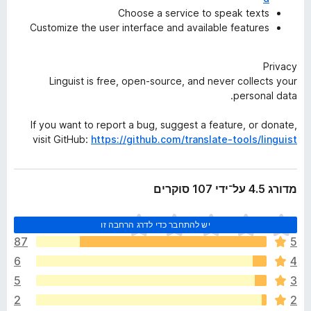
Choose a service to speak texts
Customize the user interface and available features
Privacy
Linguist is free, open-source, and never collects your
personal data.
If you want to report a bug, suggest a feature, or donate,
visit GitHub:
https://github.com/translate-tools/linguist
מדורג 4.5 על־ידי 107 סוקרים
א
יש להתחבר כדי לדרג הרחבה זו
י
87
5
ן
6
4
ד
י
5
3
ר
2
2
ו