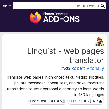
ח
כניסה
י
ת
פ
ו
ו
ס
ש
פ
ו
נ
ת
ת
Linguist - web pages
ו
ל
נ
ד
translator
י
פ
ה
ד
Robert Vitonsky
מאת
ע
פ
ל
Translate web pages, highlighted text, Netflix subtitles,
ן
ש
private messages, speak text, and save important
F
ל
translations to your personal dictionary to learn words
ה
i
in 130 languages.
ה
r
ר
14,045 משתמשים
14,045 משתמשים
e
ח
f