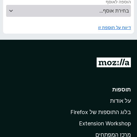
הוספה לאוסף
דיווח על תוספת זו
מ
ע
ב
ר
תוספות
ל
על אודות
ד
ף
בלוג התוספות של Firefox
ה
Extension Workshop
ב
מרכז המפתחים
י