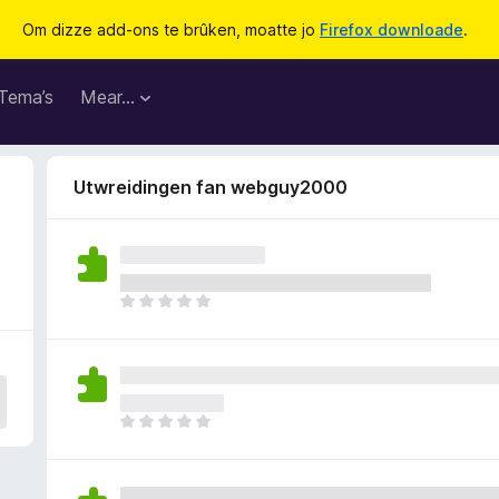
Om dizze add-ons te brûken, moatte jo
Firefox downloade
.
Tema’s
Mear…
Utwreidingen fan webguy2000
D
e
r
b
i
n
D
n
e
e
r
n
b