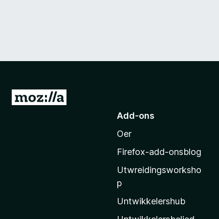
N
e
Add-ons
i
Oer
M
o
Firefox-add-onsblog
z
Utwreidingsworksho
i
p
l
l
Untwikkelershub
a