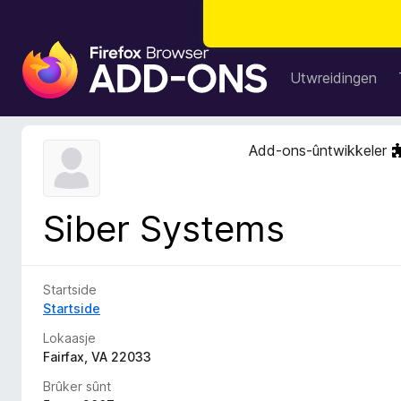
A
d
Utwreidingen
d
-
o
Add-ons-ûntwikkeler
n
s
f
Siber Systems
o
a
r
F
Startside
i
Startside
r
Lokaasje
e
Fairfax, VA 22033
f
Brûker sûnt
o