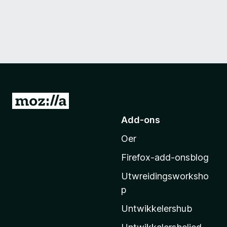
N
e
Add-ons
i
Oer
M
o
Firefox-add-onsblog
z
Utwreidingsworksho
i
p
l
l
Untwikkelershub
a