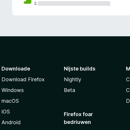
g
e
n
Downloade
Nijste builds
M
Download Firefox
Nightly
C
Windows
Beta
C
macOS
D
iOS
Firefox foar
bedriuwen
Android