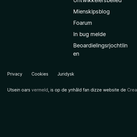
Untwikkelersbelied
’
Mienskipsblog
s
s
Foarum
t
In bug melde
a
Beoardielingsrjochtlin
r
en
t
s
i
Privacy
Cookies
Juridysk
d
e
Utsein oars
vermeld
, is op de ynhâld fan dizze website de
Crea