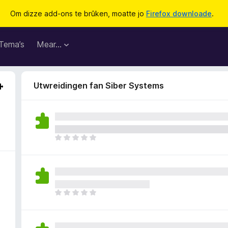
Om dizze add-ons te brûken, moatte jo
Firefox downloade
.
Tema’s
Mear…
Utwreidingen fan Siber Systems
D
e
r
b
i
n
D
n
e
e
r
n
b