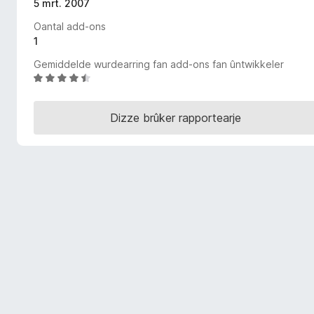
5 mrt. 2007
x
Oantal add-ons
B
1
r
o
Gemiddelde wurdearring fan add-ons fan ûntwikkeler
w
W
u
s
r
e
Dizze brûker rapportearje
d
r
e
a
r
r
i
n
g
:
4
,
3
f
a