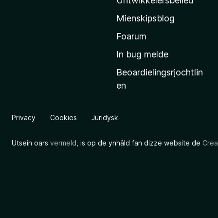
Untwikkelersbelied
’
Mienskipsblog
s
s
Foarum
t
In bug melde
a
Beoardielingsrjochtlin
r
en
t
s
i
Privacy
Cookies
Juridysk
d
e
Utsein oars
vermeld
, is op de ynhâld fan dizze website de
Crea