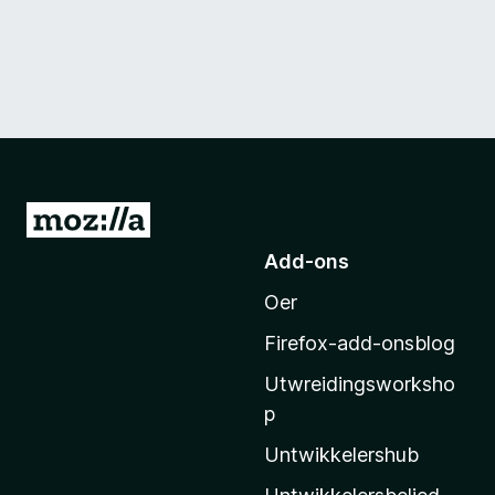
N
e
Add-ons
i
Oer
M
o
Firefox-add-onsblog
z
Utwreidingsworksho
i
p
l
l
Untwikkelershub
a