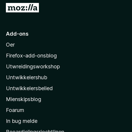
x
N
B
e
r
i
o
M
Add-ons
w
o
s
Oer
z
e
i
r
Firefox-add-onsblog
l
Utwreidingsworkshop
l
Untwikkelershub
a
’
Untwikkelersbelied
s
Mienskipsblog
s
t
Foarum
a
In bug melde
r
Beoardielingsrjochtlinen