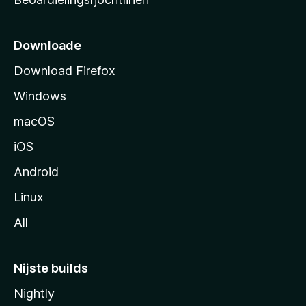
t
s
i
Downloade
d
Download Firefox
e
Windows
macOS
iOS
Android
Linux
All
Nijste builds
Nightly