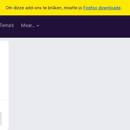
Om dizze add-ons te brûken, moatte jo
Firefox downloade
.
Tema’s
Mear…