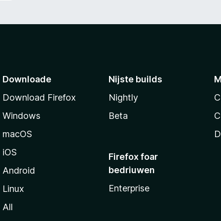
Downloade
Nijste builds
M
Download Firefox
Nightly
C
Windows
Beta
C
macOS
D
iOS
Firefox foar
bedriuwen
Android
Enterprise
Linux
All