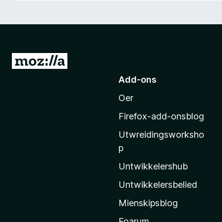
x
B
r
o
w
N
s
e
Add-ons
e
i
r
Oer
M
o
Firefox-add-onsblog
z
Utwreidingsworksho
i
p
l
l
Untwikkelershub
a
Untwikkelersbelied
’
Mienskipsblog
s
s
Foarum