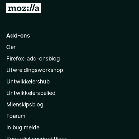
x
N
B
e
r
i
o
M
Add-ons
w
o
s
Oer
z
e
i
r
Firefox-add-onsblog
l
Utwreidingsworkshop
l
Untwikkelershub
a
’
Untwikkelersbelied
s
Mienskipsblog
s
t
Foarum
a
In bug melde
r
Beoardielingsrjochtlinen