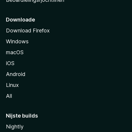
t
s
i
Downloade
d
Download Firefox
e
Windows
macOS
iOS
Android
Linux
All
Nijste builds
Nightly