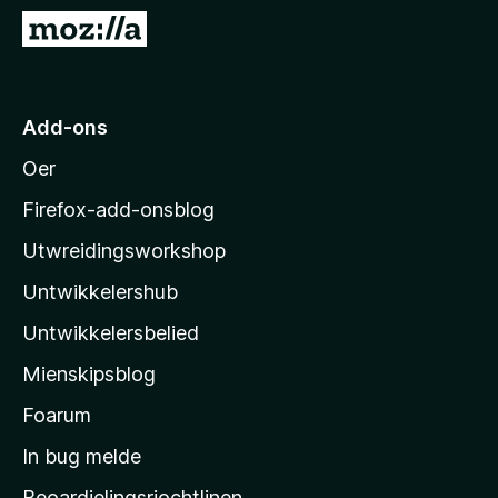
x
N
B
e
r
i
o
M
Add-ons
w
o
s
Oer
z
e
i
r
Firefox-add-onsblog
l
Utwreidingsworkshop
l
Untwikkelershub
a
’
Untwikkelersbelied
s
Mienskipsblog
s
t
Foarum
a
In bug melde
r
Beoardielingsrjochtlinen