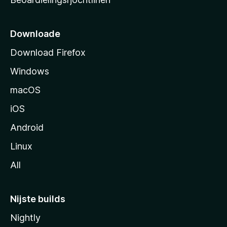
t
s
i
Downloade
d
Download Firefox
e
Windows
macOS
iOS
Android
Linux
All
Nijste builds
Nightly