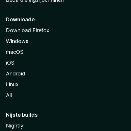
t
s
i
Downloade
d
Download Firefox
e
Windows
macOS
iOS
Android
Linux
All
Nijste builds
Nightly