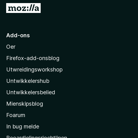
x
N
B
e
r
i
o
M
Add-ons
w
o
s
Oer
z
e
i
r
Firefox-add-onsblog
l
Utwreidingsworkshop
l
Untwikkelershub
a
’
Untwikkelersbelied
s
Mienskipsblog
s
t
Foarum
a
In bug melde
r
Beoardielingsrjochtlinen