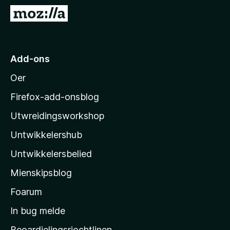
x
N
B
e
r
i
o
M
Add-ons
w
o
s
Oer
z
e
i
r
Firefox-add-onsblog
l
Utwreidingsworkshop
l
Untwikkelershub
a
’
Untwikkelersbelied
s
Mienskipsblog
s
t
Foarum
a
In bug melde
r
Beoardielingsrjochtlinen