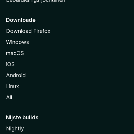
t
s
i
Downloade
d
Download Firefox
e
Windows
macOS
iOS
Android
Linux
All
Nijste builds
Nightly