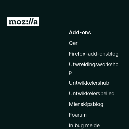
x
B
r
N
o
e
Add-ons
w
i
s
Oer
M
e
o
r
Firefox-add-onsblog
z
Utwreidingsworksho
i
p
l
l
Untwikkelershub
a
Untwikkelersbelied
’
Mienskipsblog
s
s
Foarum
t
In bug melde