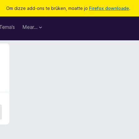
Om dizze add-ons te brûken, moatte jo
Firefox downloade
.
Tema’s
Mear…