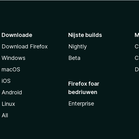
Downloade
Nijste builds
M
Download Firefox
Nightly
C
Windows
Beta
C
macOS
D
iOS
Firefox foar
bedriuwen
Android
Enterprise
Linux
All