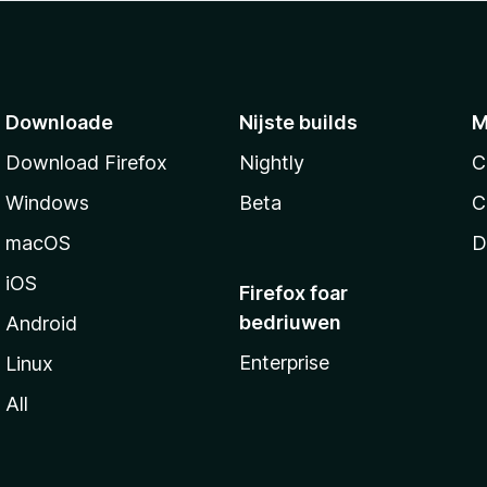
Downloade
Nijste builds
M
Download Firefox
Nightly
C
Windows
Beta
C
macOS
D
iOS
Firefox foar
bedriuwen
Android
Enterprise
Linux
All