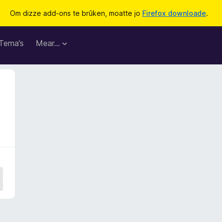
Om dizze add-ons te brûken, moatte jo
Firefox downloade
.
Tema’s
Mear…