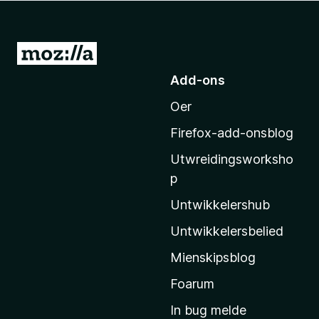
x
B
r
N
o
e
Add-ons
w
i
s
Oer
M
e
o
r
Firefox-add-onsblog
z
Utwreidingsworksho
i
p
l
l
Untwikkelershub
a
Untwikkelersbelied
’
Mienskipsblog
s
s
Foarum
t
In bug melde