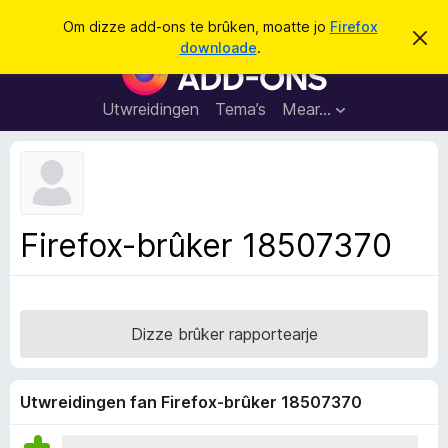
S
Oanmelde
Om dizze add-ons te brûken, moatte jo
Firefox
D
y
downloade
.
i
A
k
t
d
b
j
e
d
Utwreidingen
Tema’s
Mear…
e
r
-
j
o
o
c
n
h
t
s
f
f
e
Firefox-brûker 18507370
r
o
s
a
t
o
r
p
F
j
Dizze brûker rapportearje
e
i
r
e
Utwreidingen fan Firefox-brûker 18507370
f
o