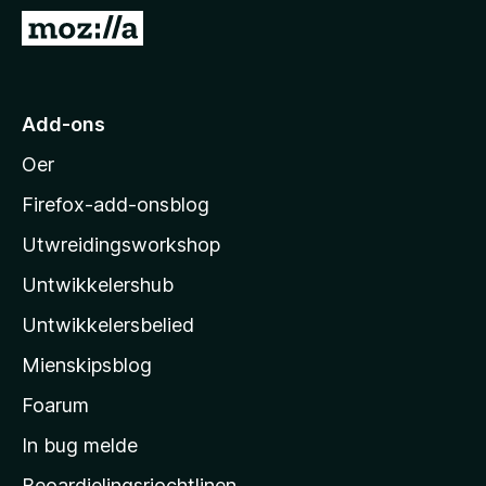
x
N
B
e
r
i
o
M
Add-ons
w
o
s
Oer
z
e
i
r
Firefox-add-onsblog
l
Utwreidingsworkshop
l
Untwikkelershub
a
’
Untwikkelersbelied
s
Mienskipsblog
s
t
Foarum
a
In bug melde
r
Beoardielingsrjochtlinen