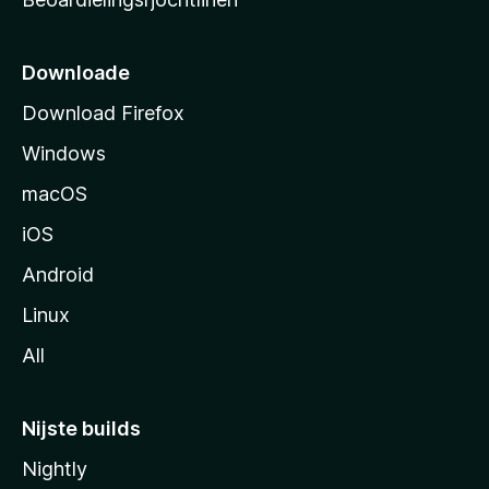
t
s
i
Downloade
d
Download Firefox
e
Windows
macOS
iOS
Android
Linux
All
Nijste builds
Nightly