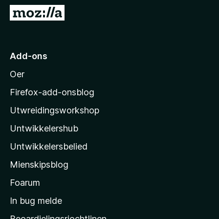
x
N
B
e
r
i
o
M
Add-ons
w
o
s
Oer
z
e
i
r
Firefox-add-onsblog
l
Utwreidingsworkshop
l
Untwikkelershub
a
’
Untwikkelersbelied
s
Mienskipsblog
s
t
Foarum
a
In bug melde
r
Beoardielingsrjochtlinen