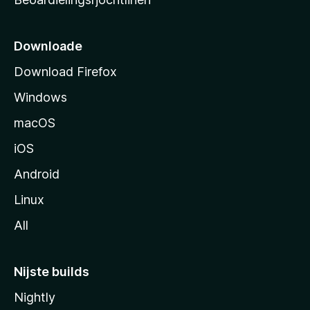
t
s
i
Downloade
d
Download Firefox
e
Windows
macOS
iOS
Android
Linux
All
Nijste builds
Nightly