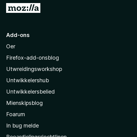
x
N
B
e
r
i
o
M
Add-ons
w
o
s
Oer
z
e
i
r
Firefox-add-onsblog
l
Utwreidingsworkshop
l
Untwikkelershub
a
’
Untwikkelersbelied
s
Mienskipsblog
s
t
Foarum
a
In bug melde
r
Beoardielingsrjochtlinen