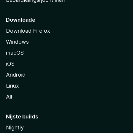
t
s
i
Downloade
d
Download Firefox
e
Windows
macOS
iOS
Android
Linux
All
Nijste builds
Nightly