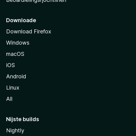
t
s
i
Downloade
d
Download Firefox
e
Windows
macOS
iOS
Android
Linux
All
Nijste builds
Nightly