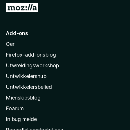
x
N
B
e
r
i
o
M
Add-ons
w
o
s
Oer
z
e
i
r
Firefox-add-onsblog
l
Utwreidingsworkshop
l
Untwikkelershub
a
’
Untwikkelersbelied
s
Mienskipsblog
s
t
Foarum
a
In bug melde
r
Beoardielingsrjochtlinen