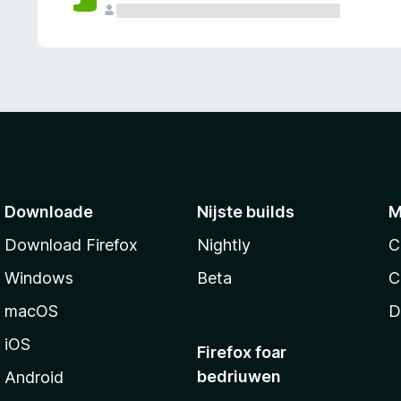
g
e
n
Downloade
Nijste builds
M
Download Firefox
Nightly
C
Windows
Beta
C
macOS
D
iOS
Firefox foar
bedriuwen
Android