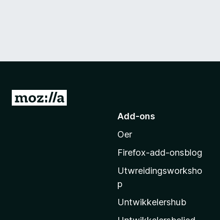
N
e
Add-ons
i
Oer
M
o
Firefox-add-onsblog
z
Utwreidingsworksho
i
p
l
l
Untwikkelershub
a