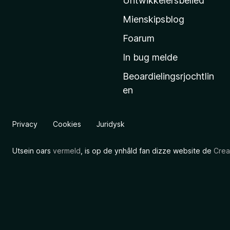
Untwikkelersbelied
’
Mienskipsblog
s
s
Foarum
t
In bug melde
a
Beoardielingsrjochtlin
r
en
t
s
i
Privacy
Cookies
Juridysk
d
e
Utsein oars
vermeld
, is op de ynhâld fan dizze website de
Crea