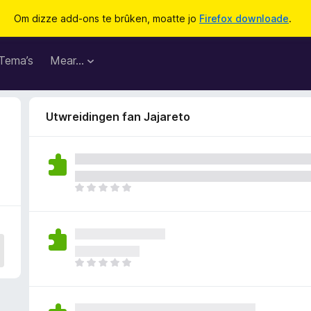
Om dizze add-ons te brûken, moatte jo
Firefox downloade
.
Tema’s
Mear…
Utwreidingen fan Jajareto
D
e
r
b
i
n
D
n
e
e
r
n
b