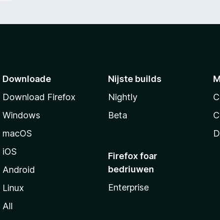
Downloade
Nijste builds
M
Download Firefox
Nightly
C
Windows
Beta
C
macOS
D
iOS
Firefox foar
bedriuwen
Android
Enterprise
Linux
All