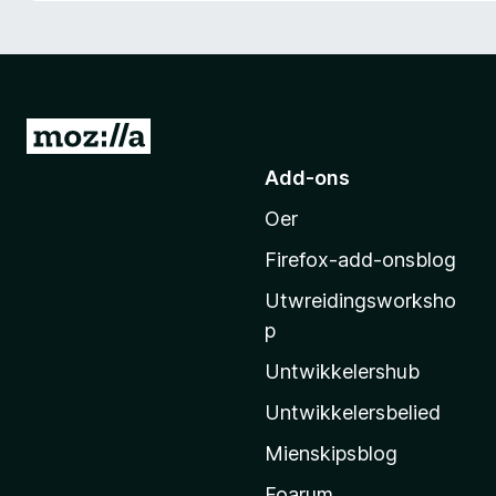
x
B
r
o
w
N
s
e
Add-ons
e
i
r
Oer
M
o
Firefox-add-onsblog
z
Utwreidingsworksho
i
p
l
l
Untwikkelershub
a
Untwikkelersbelied
’
Mienskipsblog
s
s
Foarum