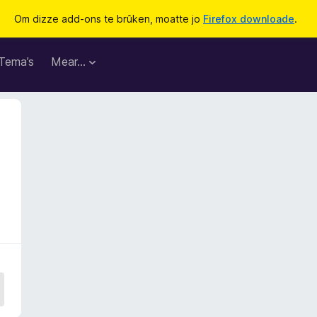
Om dizze add-ons te brûken, moatte jo
Firefox downloade
.
Tema’s
Mear…