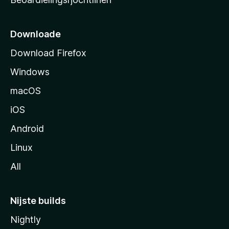
t
s
i
Downloade
d
Download Firefox
e
Windows
macOS
iOS
Android
Linux
All
Nijste builds
Nightly