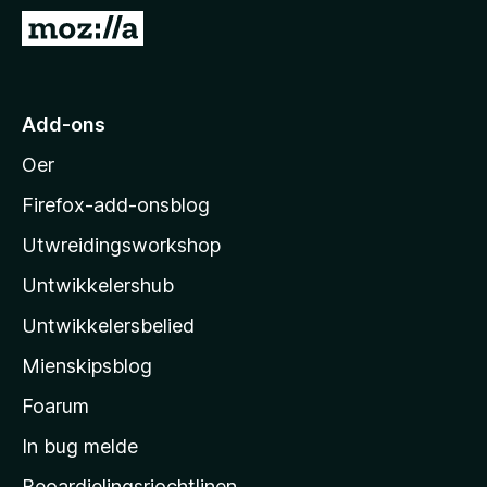
x
N
B
e
r
i
o
M
Add-ons
w
o
s
Oer
z
e
i
r
Firefox-add-onsblog
l
Utwreidingsworkshop
l
Untwikkelershub
a
’
Untwikkelersbelied
s
Mienskipsblog
s
t
Foarum
a
In bug melde
r
Beoardielingsrjochtlinen