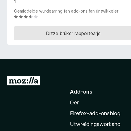
1
x
Gemiddelde wurdearring fan add-ons fan ûntwikkeler
B
W
r
u
o
r
w
Dizze brûker rapportearje
d
s
e
e
a
r
r
r
i
n
g
N
:
e
3
Add-ons
i
.
Oer
M
7
f
o
Firefox-add-onsblog
a
z
n
Utwreidingsworksho
i
5