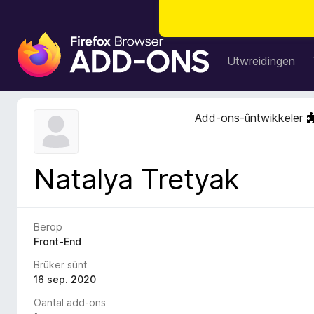
A
d
Utwreidingen
d
-
o
Add-ons-ûntwikkeler
n
s
f
Natalya Tretyak
o
a
r
F
Berop
i
Front-End
r
Brûker sûnt
e
16 sep. 2020
f
Oantal add-ons
o