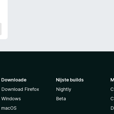
n
g
:
3
.
7
f
a
n
5
Downloade
Nijste builds
M
Download Firefox
Nightly
C
Windows
Beta
C
macOS
D