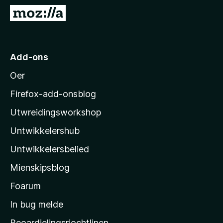
x
N
B
e
r
i
o
M
Add-ons
w
o
s
Oer
z
e
i
r
Firefox-add-onsblog
l
Utwreidingsworkshop
l
Untwikkelershub
a
’
Untwikkelersbelied
s
Mienskipsblog
s
t
Foarum
a
In bug melde
r
Beoardielingsrjochtlinen