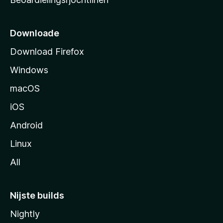
t
s
i
Downloade
d
Download Firefox
e
Windows
macOS
iOS
Android
Linux
All
Nijste builds
Nightly