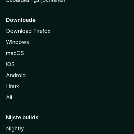
t
s
i
Downloade
d
Download Firefox
e
Windows
macOS
iOS
Android
Linux
All
Nijste builds
Nightly