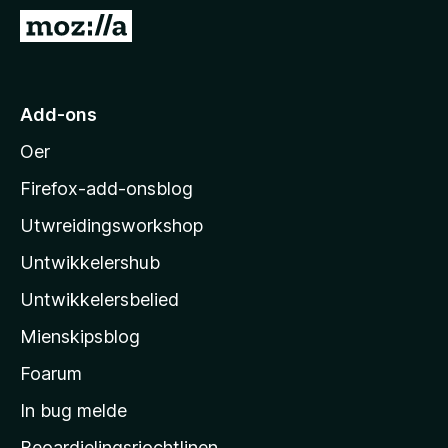
x
N
B
e
r
i
o
M
Add-ons
w
o
s
Oer
z
e
i
r
Firefox-add-onsblog
l
Utwreidingsworkshop
l
Untwikkelershub
a
’
Untwikkelersbelied
s
Mienskipsblog
s
t
Foarum
a
In bug melde
r
Beoardielingsrjochtlinen