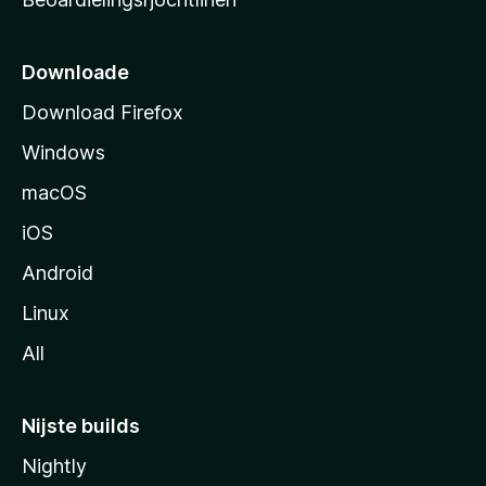
t
s
i
Downloade
d
Download Firefox
e
Windows
macOS
iOS
Android
Linux
All
Nijste builds
Nightly