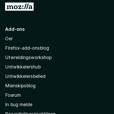
x
N
B
e
r
i
o
M
Add-ons
w
o
s
Oer
z
e
i
r
Firefox-add-onsblog
l
Utwreidingsworkshop
l
Untwikkelershub
a
’
Untwikkelersbelied
s
Mienskipsblog
s
t
Foarum
a
In bug melde
r
Beoardielingsrjochtlinen