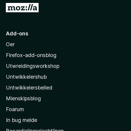
x
N
B
e
r
i
o
M
Add-ons
w
o
s
Oer
z
e
i
r
Firefox-add-onsblog
l
Utwreidingsworkshop
l
Untwikkelershub
a
’
Untwikkelersbelied
s
Mienskipsblog
s
t
Foarum
a
In bug melde
r
Beoardielingsrjochtlinen