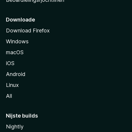
t
s
i
Downloade
d
Download Firefox
e
Windows
macOS
iOS
Android
Linux
All
Nijste builds
Nightly