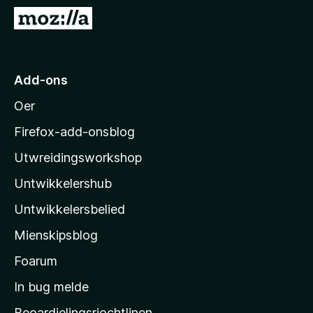
x
N
B
e
r
i
o
M
Add-ons
w
o
s
Oer
z
e
i
r
Firefox-add-onsblog
l
Utwreidingsworkshop
l
Untwikkelershub
a
’
Untwikkelersbelied
s
Mienskipsblog
s
t
Foarum
a
In bug melde
r
Beoardielingsrjochtlinen