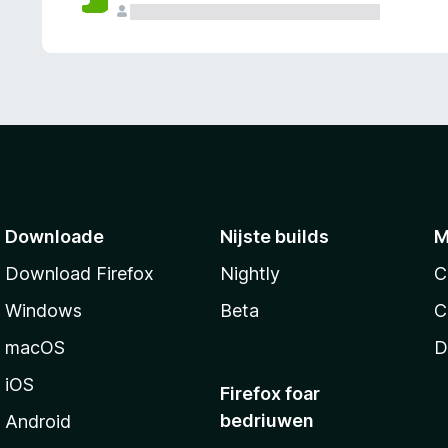
g
e
n
Downloade
Nijste builds
M
Download Firefox
Nightly
C
Windows
Beta
C
macOS
D
iOS
Firefox foar
bedriuwen
Android