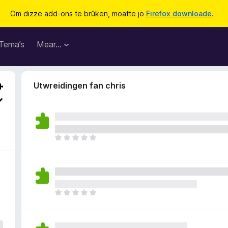
Om dizze add-ons te brûken, moatte jo
Firefox downloade
.
Tema’s
Mear…
Utwreidingen fan chris
D
e
r
b
i
n
D
n
e
e
r
n
b