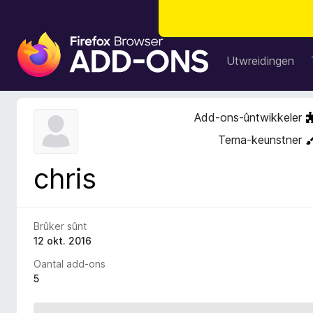
A
d
Utwreidingen
d
-
o
Add-ons-ûntwikkeler
n
Tema-keunstner
s
f
chris
o
a
r
F
Brûker sûnt
i
12 okt. 2016
r
Oantal add-ons
e
5
f
o