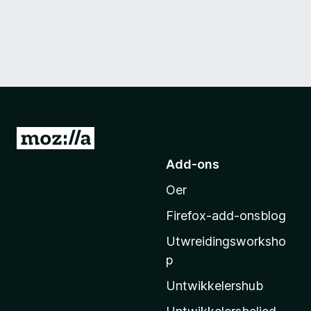
N
e
Add-ons
i
Oer
M
o
Firefox-add-onsblog
z
Utwreidingsworksho
i
p
l
l
Untwikkelershub
a