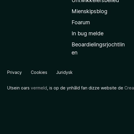
Untwikkelersbelied
’
Mienskipsblog
s
s
Foarum
t
In bug melde
a
Beoardielingsrjochtlin
r
en
t
s
i
Privacy
Cookies
Juridysk
d
e
Utsein oars
vermeld
, is op de ynhâld fan dizze website de
Crea