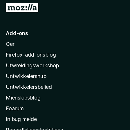
x
N
B
e
r
i
o
M
Add-ons
w
o
s
Oer
z
e
i
r
Firefox-add-onsblog
l
Utwreidingsworkshop
l
Untwikkelershub
a
’
Untwikkelersbelied
s
Mienskipsblog
s
t
Foarum
a
In bug melde
r
Beoardielingsrjochtlinen