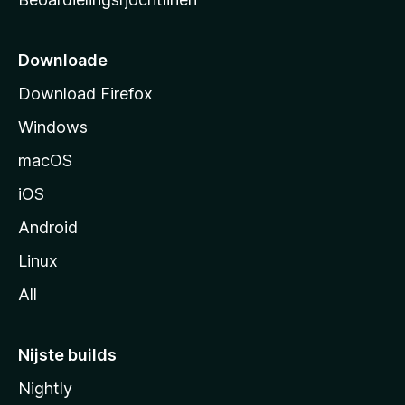
t
s
i
Downloade
d
Download Firefox
e
Windows
macOS
iOS
Android
Linux
All
Nijste builds
Nightly