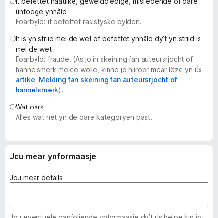
It befettet haatlike, gewelddiedige, misliedende of oare
x
ûnfoege ynhâld
B
Foarbyld: it befettet rasistyske bylden.
r
It is yn striid mei de wet of befettet ynhâld dy’t yn striid is
o
mei de wet
w
Foarbyld: fraude. (As jo in skeining fan auteursrjocht of
s
hannelsmerk melde wolle, kinne jo hjiroer mear lêze yn ús
e
artikel Melding fan skeining fan auteursrjocht of
hannelsmerk
).
r
Wat oars
Alles wat net yn de oare kategoryen past.
Jou mear ynformaasje
Jou mear details
Jou eventuele oanfoljende ynformaasje dy’t ús helpe kin jo