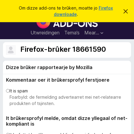
S
Oanmelde
Om dizze add-ons te brûken, moatte jo
Firefox
D
y
downloade
.
i
A
k
t
d
b
j
e
d
Utwreidingen
Tema’s
Mear…
e
r
-
j
o
o
Firefox-brûker 18661590
c
n
h
t
s
f
Dizze brûker rapportearje by Mozilla
f
e
r
o
s
Kommentaar oer it brûkersprofyl ferstjoere
a
t
o
r
It is spam
p
F
Foarbyld: de fermelding advertearret mei net-relatearre
j
e
i
produkten of tsjinsten.
r
e
It brûkersprofyl melde, omdat dizze yllegaal of net-
kompliant is
f
o