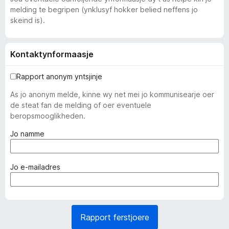
melding te begripen (ynklusyf hokker belied neffens jo
skeind is).
Kontaktynformaasje
Rapport anonym yntsjinje
As jo anonym melde, kinne wy net mei jo kommunisearje oer
de steat fan de melding of oer eventuele
beropsmooglikheden.
(
Jo namme
f
e
r
(
Jo e-mailadres
p
f
l
e
i
r
c
p
Rapport ferstjoere
h
l