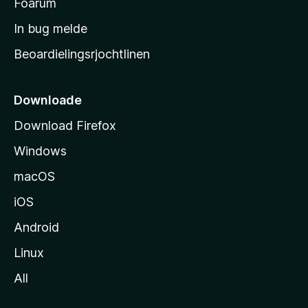
t
Foarum
a
In bug melde
r
Beoardielingsrjochtlinen
t
s
i
Downloade
d
Download Firefox
e
Windows
macOS
iOS
Android
Linux
All