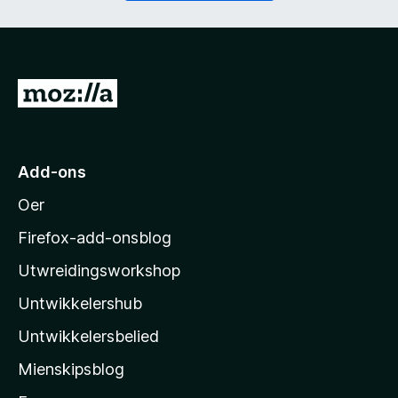
t
i
)
c
h
t
)
N
e
i
M
Add-ons
o
Oer
z
i
Firefox-add-onsblog
l
Utwreidingsworkshop
l
Untwikkelershub
a
’
Untwikkelersbelied
s
Mienskipsblog
s