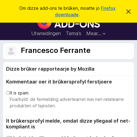
S
Oanmelde
Om dizze add-ons te brûken, moatte jo
Firefox
D
y
downloade
.
i
A
k
t
d
b
j
e
d
Utwreidingen
Tema’s
Mear…
e
r
-
j
o
o
Francesco Ferrante
c
n
h
t
s
f
Dizze brûker rapportearje by Mozilla
f
e
r
o
s
Kommentaar oer it brûkersprofyl ferstjoere
a
t
o
r
It is spam
p
F
Foarbyld: de fermelding advertearret mei net-relatearre
j
e
i
produkten of tsjinsten.
r
e
It brûkersprofyl melde, omdat dizze yllegaal of net-
kompliant is
f
o