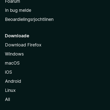
t
Foarum
a
In bug melde
r
Beoardielingsrjochtlinen
t
s
i
Downloade
d
Download Firefox
e
Windows
macOS
iOS
Android
Linux
All