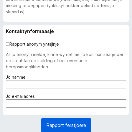
melding te begripen (ynklusyf hokker belied neffens jo
skeind is).
Kontaktynformaasje
Rapport anonym yntsjinje
As jo anonym melde, kinne wy net mei jo kommunisearje oer
de steat fan de melding of oer eventuele
beropsmooglikheden.
(
Jo namme
f
e
r
(
Jo e-mailadres
p
f
l
e
i
r
c
p
Rapport ferstjoere
h
l