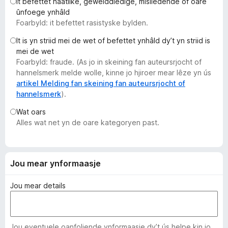
It befettet haatlike, gewelddiedige, misliedende of oare
x
ûnfoege ynhâld
B
Foarbyld: it befettet rasistyske bylden.
r
It is yn striid mei de wet of befettet ynhâld dy’t yn striid is
o
mei de wet
w
Foarbyld: fraude. (As jo in skeining fan auteursrjocht of
s
hannelsmerk melde wolle, kinne jo hjiroer mear lêze yn ús
e
artikel Melding fan skeining fan auteursrjocht of
hannelsmerk
).
r
Wat oars
Alles wat net yn de oare kategoryen past.
Jou mear ynformaasje
Jou mear details
Jou eventuele oanfoljende ynformaasje dy’t ús helpe kin jo