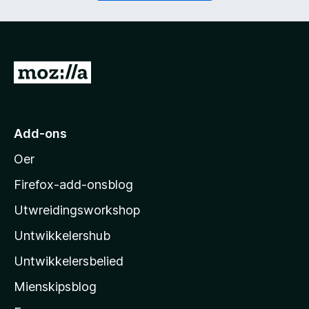
t
i
)
c
h
t
)
N
e
i
M
Add-ons
o
Oer
z
i
Firefox-add-onsblog
l
Utwreidingsworkshop
l
Untwikkelershub
a
’
Untwikkelersbelied
s
Mienskipsblog
s